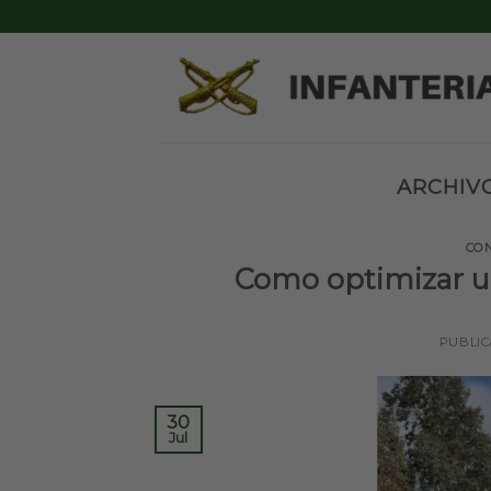
Skip
to
content
ARCHIV
CO
Como optimizar 
PUBLI
30
Jul