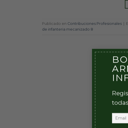
Publicado en
Contribuciones Profesionales
|
de infanteria mecanizado 8
BO
AR
IN
Regis
todas