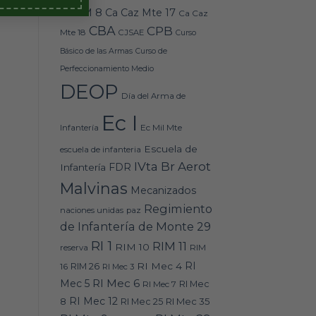
Caz M 8
Ca Caz Mte 17
Ca Caz
CBA
CPB
Mte 18
CJSAE
Curso
Básico de las Armas
Curso de
Perfeccionamiento Medio
DEOP
Día del Arma de
Ec I
Ec Mil Mte
Infantería
Escuela de
escuela de infanteria
IVta Br Aerot
FDR
Infantería
Malvinas
Mecanizados
Regimiento
naciones unidas
paz
de Infantería de Monte 29
RI 1
RIM 11
RIM 10
RIM
reserva
RI
RI Mec 4
16
RIM 26
RI Mec 3
RI Mec 6
Mec 5
RI Mec 7
RI Mec
RI Mec 12
RI Mec 35
8
RI Mec 25