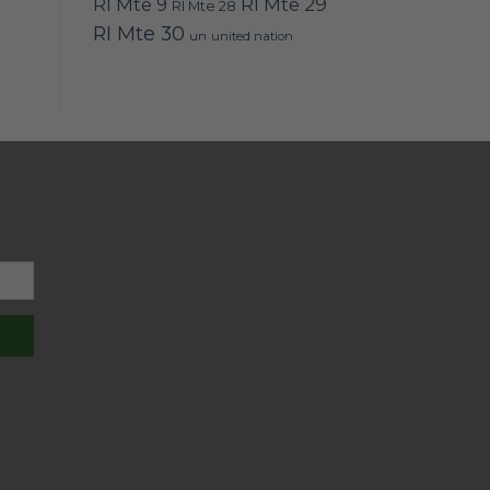
RI Mte 9
RI Mte 29
RI Mte 28
RI Mte 30
un
united nation