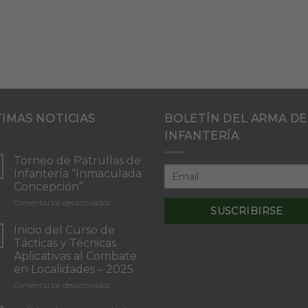
TIMAS NOTICIAS
BOLETÍN DEL ARMA DE
INFANTERÍA
Torneo de Patrullas de
Infantería “Inmaculada
Concepción”
en
Comentarios desactivados
Torneo
de
Inicio del Curso de
Patrullas
Tácticas y Técnicas
de
Aplicativas al Combate
Infantería
en Localidades – 2025
“Inmaculada
Concepción”
en
Comentarios desactivados
Inicio