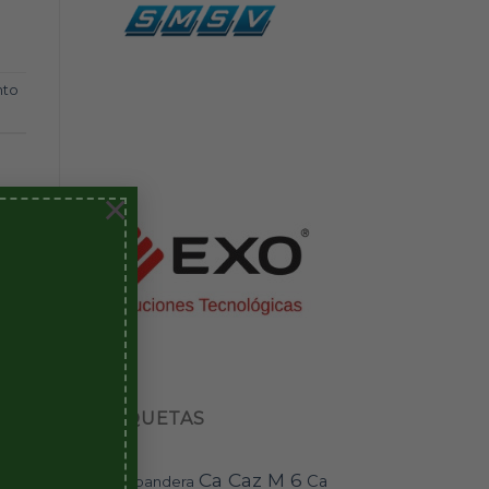
nto
×
ETIQUETAS
Ca Caz M 6
Ca
bandera
BAI-11