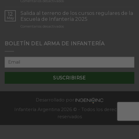
en
Comentarios desactivados
Infantería
Inicio
“Inmaculada
del
Concepción”
Salida al terreno de los cursos regulares de la
12
Curso
May
Escuela de Infantería 2025
de
en
Comentarios desactivados
Tácticas
Salida
y
al
Técnicas
terreno
BOLETÍN DEL ARMA DE INFANTERÍA
Aplicativas
de
al
los
Combate
cursos
en
regulares
Localidades
de
–
la
2025
Escuela
de
Infantería
2025
Desarrollado por
Infantería Argentina 2026 © - Todos los derechos
reservados