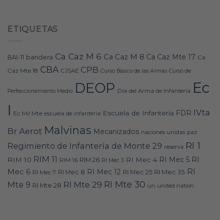
ETIQUETAS
Ca Caz M 6
Ca Caz M 8
Ca Caz Mte 17
bandera
BAI-11
Ca
CBA
CPB
Caz Mte 18
CJSAE
Curso Básico de las Armas
Curso de
Ec
DEOP
Día del Arma de Infantería
Perfeccionamiento Medio
I
IVta
FDR
Escuela de Infantería
Ec Mil Mte
escuela de infanteria
Malvinas
Br Aerot
Mecanizados
naciones unidas
paz
RI 1
Regimiento de Infantería de Monte 29
reserva
RIM 11
RI
RI Mec 5
RIM 10
RI Mec 4
RIM 16
RIM 26
RI Mec 3
RI
Mec 6
RI Mec 12
RI Mec 35
RI Mec 7
RI Mec 8
RI Mec 25
RI Mte 30
Mte 9
RI Mte 29
RI Mte 28
un
united nation