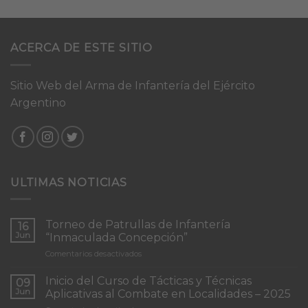
ACERCA DE ESTE SITIO
Sitio Web del Arma de Infantería del Ejército
Argentino
ULTIMAS NOTICIAS
Torneo de Patrullas de Infantería
16
Jun
“Inmaculada Concepción”
en
Comentarios desactivados
Torneo
de
Inicio del Curso de Tácticas y Técnicas
09
Patrullas
Jun
Aplicativas al Combate en Localidades – 2025
de