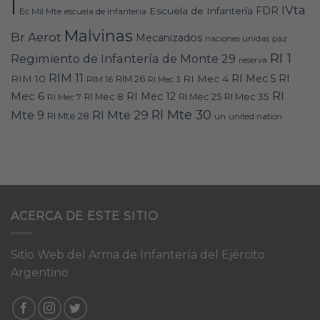
I
IVta
FDR
Escuela de Infantería
Ec Mil Mte
escuela de infanteria
Malvinas
Br Aerot
Mecanizados
naciones unidas
paz
RI 1
Regimiento de Infantería de Monte 29
reserva
RIM 11
RI
RI Mec 5
RIM 10
RI Mec 4
RIM 16
RIM 26
RI Mec 3
RI
Mec 6
RI Mec 12
RI Mec 35
RI Mec 7
RI Mec 8
RI Mec 25
RI Mte 30
Mte 9
RI Mte 29
RI Mte 28
un
united nation
ACERCA DE ESTE SITIO
Sitio Web del Arma de Infantería del Ejército
Argentino