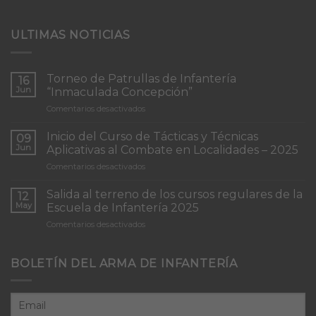
ULTIMAS NOTICIAS
Torneo de Patrullas de Infantería
16
Jun
“Inmaculada Concepción”
en
Comentarios desactivados
Torneo
de
Inicio del Curso de Tácticas y Técnicas
09
Patrullas
Jun
Aplicativas al Combate en Localidades – 2025
de
en
Comentarios desactivados
Infantería
Inicio
“Inmaculada
del
Concepción”
Salida al terreno de los cursos regulares de la
12
Curso
May
Escuela de Infantería 2025
de
en
Comentarios desactivados
Tácticas
Salida
y
al
Técnicas
terreno
BOLETÍN DEL ARMA DE INFANTERÍA
Aplicativas
de
al
los
Combate
cursos
en
regulares
Localidades