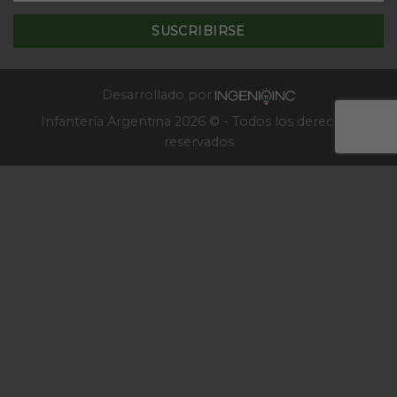
de
–
la
2025
Escuela
de
Infantería
2025
Desarrollado por
Infantería Argentina 2026 © - Todos los derechos
reservados