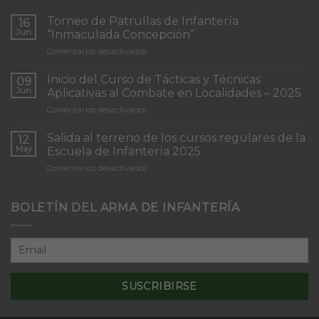
Torneo de Patrullas de Infantería
16
Jun
“Inmaculada Concepción”
en
Comentarios desactivados
Torneo
de
Inicio del Curso de Tácticas y Técnicas
09
Patrullas
Jun
Aplicativas al Combate en Localidades – 2025
de
en
Comentarios desactivados
Infantería
Inicio
“Inmaculada
del
Concepción”
Salida al terreno de los cursos regulares de la
12
Curso
May
Escuela de Infantería 2025
de
en
Comentarios desactivados
Tácticas
Salida
y
al
Técnicas
terreno
BOLETÍN DEL ARMA DE INFANTERÍA
Aplicativas
de
al
los
Combate
cursos
en
regulares
Localidades
de
–
la
2025
Escuela
de
Infantería