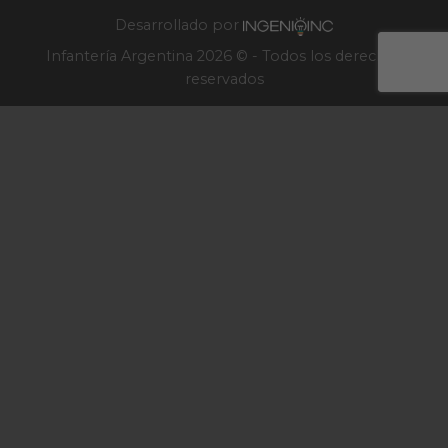
2025
Desarrollado por
Infantería Argentina 2026 © - Todos los derechos
reservados