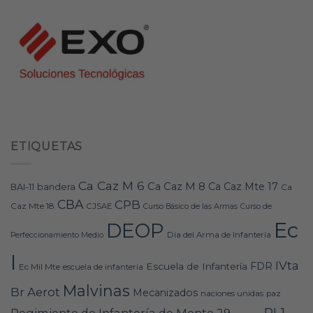
ETIQUETAS
Ca Caz M 6
Ca Caz M 8
Ca Caz Mte 17
bandera
BAI-11
Ca
CBA
CPB
Caz Mte 18
CJSAE
Curso Básico de las Armas
Curso de
Ec
DEOP
Día del Arma de Infantería
Perfeccionamiento Medio
I
IVta
FDR
Escuela de Infantería
Ec Mil Mte
escuela de infanteria
Malvinas
Br Aerot
Mecanizados
naciones unidas
paz
RI 1
Regimiento de Infantería de Monte 29