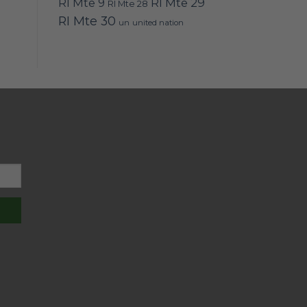
RI Mte 9
RI Mte 29
RI Mte 28
RI Mte 30
un
united nation