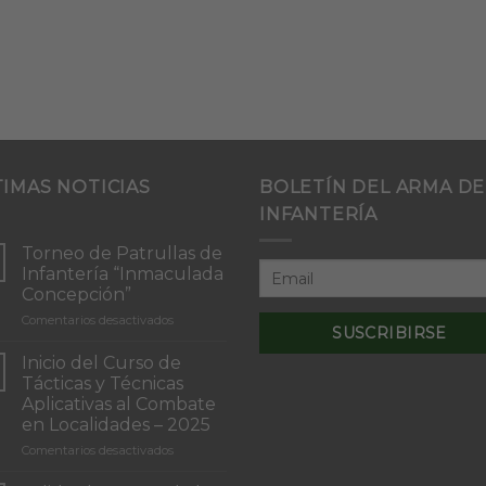
TIMAS NOTICIAS
BOLETÍN DEL ARMA DE
INFANTERÍA
Torneo de Patrullas de
Infantería “Inmaculada
Concepción”
en
Comentarios desactivados
Torneo
de
Inicio del Curso de
Patrullas
Tácticas y Técnicas
de
Aplicativas al Combate
Infantería
en Localidades – 2025
“Inmaculada
Concepción”
en
Comentarios desactivados
Inicio