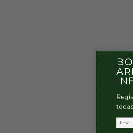
BO
AR
IN
Regis
todas