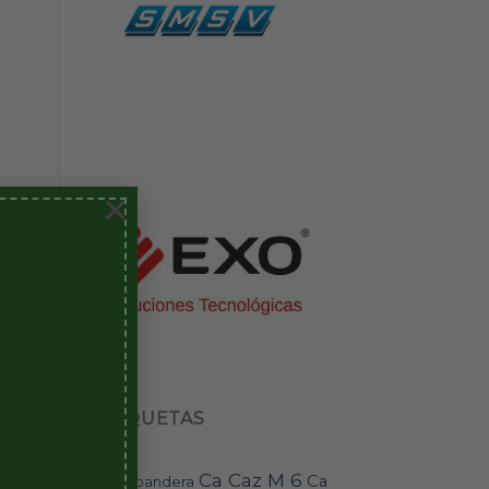
×
ETIQUETAS
Ca Caz M 6
Ca
bandera
BAI-11