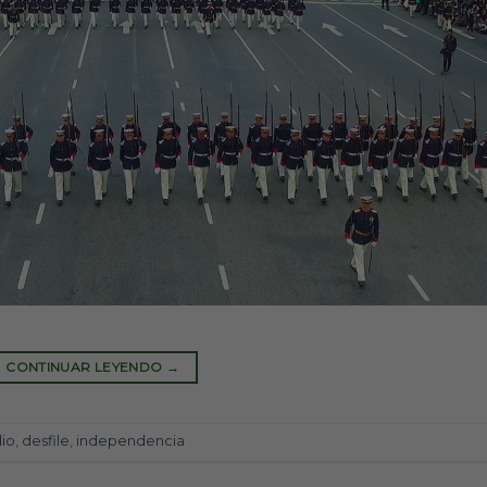
CONTINUAR LEYENDO
→
lio
,
desfile
,
independencia