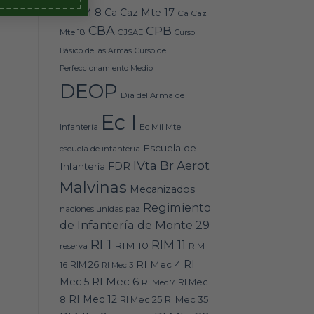
Caz M 8
Ca Caz Mte 17
Ca Caz
CBA
CPB
Mte 18
CJSAE
Curso
Básico de las Armas
Curso de
Perfeccionamiento Medio
DEOP
Día del Arma de
Ec I
Ec Mil Mte
Infantería
Escuela de
escuela de infanteria
IVta Br Aerot
FDR
Infantería
Malvinas
Mecanizados
Regimiento
naciones unidas
paz
de Infantería de Monte 29
RI 1
RIM 11
RIM 10
RIM
reserva
RI
RI Mec 4
16
RIM 26
RI Mec 3
RI Mec 6
Mec 5
RI Mec 7
RI Mec
RI Mec 12
RI Mec 35
8
RI Mec 25