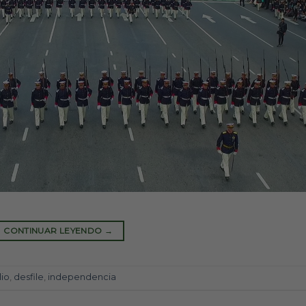
CONTINUAR LEYENDO
→
lio
,
desfile
,
independencia