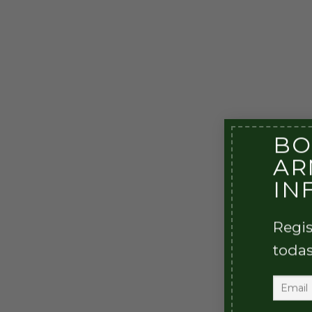
BO
AR
IN
Regis
todas