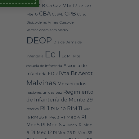
Caz M 8
Ca Caz Mte 17
Ca Caz
CBA
CPB
Mte 18
CJSAE
Curso
Básico de las Armas
Curso de
Perfeccionamiento Medio
DEOP
Día del Arma de
Ec I
Ec Mil Mte
Infantería
Escuela de
escuela de infanteria
IVta Br Aerot
FDR
Infantería
Malvinas
Mecanizados
Regimiento
naciones unidas
paz
de Infantería de Monte 29
RI 1
RIM 11
RIM 10
RIM
reserva
RI
RI Mec 4
16
RIM 26
RI Mec 3
RI Mec 6
Mec 5
RI Mec 7
RI Mec
RI Mec 12
RI Mec 35
8
RI Mec 25