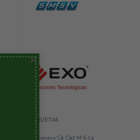
×
ETIQUETAS
Ca Caz M 6
Ca
bandera
BAI-11