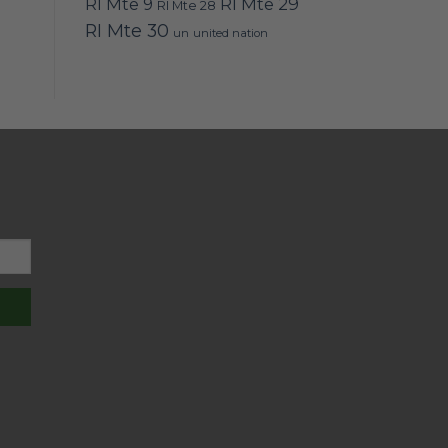
RI Mte 9
RI Mte 29
RI Mte 28
RI Mte 30
un
united nation