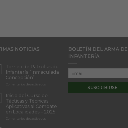
TIMAS NOTICIAS
BOLETÍN DEL ARMA DE
INFANTERÍA
Torneo de Patrullas de
Infantería “Inmaculada
Concepción”
en
Comentarios desactivados
Torneo
de
Inicio del Curso de
Patrullas
Tácticas y Técnicas
de
Aplicativas al Combate
Infantería
en Localidades – 2025
“Inmaculada
Concepción”
en
Comentarios desactivados
Inicio