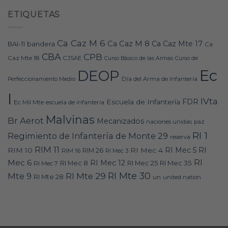
ETIQUETAS
Ca Caz M 6
Ca Caz M 8
Ca Caz Mte 17
bandera
BAI-11
Ca
CBA
CPB
Caz Mte 18
CJSAE
Curso Básico de las Armas
Curso de
Ec
DEOP
Día del Arma de Infantería
Perfeccionamiento Medio
I
IVta
FDR
Escuela de Infantería
Ec Mil Mte
escuela de infanteria
Malvinas
Br Aerot
Mecanizados
naciones unidas
paz
RI 1
Regimiento de Infantería de Monte 29
reserva
RIM 11
RI
RI Mec 5
RIM 10
RI Mec 4
RIM 16
RIM 26
RI Mec 3
RI
Mec 6
RI Mec 12
RI Mec 35
RI Mec 7
RI Mec 8
RI Mec 25
RI Mte 30
Mte 9
RI Mte 29
RI Mte 28
un
united nation