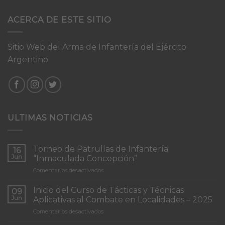
ACERCA DE ESTE SITIO
Sitio Web del Arma de Infantería del Ejército
Argentino
ULTIMAS NOTICIAS
Torneo de Patrullas de Infantería
16
Jun
“Inmaculada Concepción”
en
Comentarios desactivados
Torneo
de
Inicio del Curso de Tácticas y Técnicas
09
Patrullas
Jun
Aplicativas al Combate en Localidades – 2025
de
en
Comentarios desactivados
Infantería
Inicio
“Inmaculada