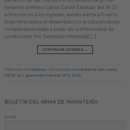
estrecho de San Carlos los hombres a cargo del
teniente primero Carlos Daniel Esteban del RI 25
enfrentaron a los ingleses, dando alerta a Puerto
Argentino sobre el desembarco y produciéndoles
considerables bajas a pesar de la inferioridad de
condiciones. Por Sebastián Miranda[i] […]
CONTINUAR LEYENDO
→
Publicado en
Malvinas
|
Etiquetado
combates en san carlos
,
DEOP
,
Ec I
,
guerra de malvinas
,
RI 12
,
RI 25
BOLETÍN DEL ARMA DE INFANTERÍA
Email