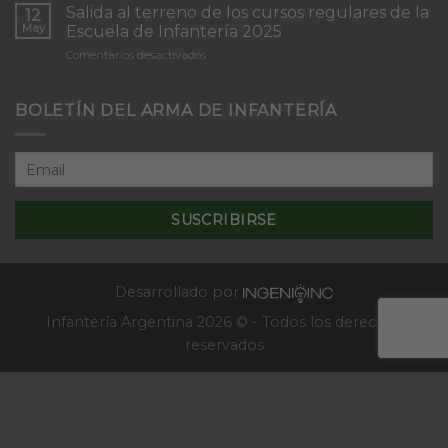
del
Concepción”
Salida al terreno de los cursos regulares de la
12
Curso
May
Escuela de Infantería 2025
de
en
Comentarios desactivados
Tácticas
Salida
y
al
Técnicas
terreno
BOLETÍN DEL ARMA DE INFANTERÍA
Aplicativas
de
al
los
Combate
cursos
en
regulares
Localidades
de
–
la
2025
Escuela
de
Infantería
2025
Desarrollado por
Infantería Argentina 2026 © - Todos los derechos
reservados