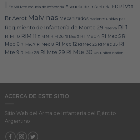
I
IVta
FDR
Escuela de Infantería
Ec Mil Mte
escuela de infanteria
Malvinas
Br Aerot
Mecanizados
naciones unidas
paz
RI 1
Regimiento de Infantería de Monte 29
reserva
RIM 11
RI
RI Mec 5
RIM 10
RI Mec 4
RIM 16
RIM 26
RI Mec 3
RI
Mec 6
RI Mec 12
RI Mec 35
RI Mec 7
RI Mec 8
RI Mec 25
RI Mte 30
Mte 9
RI Mte 29
RI Mte 28
un
united nation
ACERCA DE ESTE SITIO
Sitio Web del Arma de Infantería del Ejército
Argentino