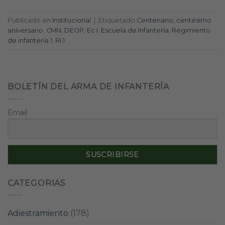
Publicado en
Institucional
|
Etiquetado
Centenario
,
centésimo
aniversario
,
CMN
,
DEOP
,
Ec I
,
Escuela de Infantería
,
Regimiento
de infantería 1
,
RI 1
BOLETÍN DEL ARMA DE INFANTERÍA
Email
CATEGORIAS
Adiestramiento
(178)