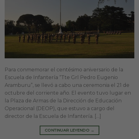
Para conmemorar el centésimo aniversario de la
Escuela de Infantería “Tte Grl Pedro Eugenio
Aramburu”, se llevó a cabo una ceremonia el 21 de
octubre del corriente año. El evento tuvo lugar en
la Plaza de Armas de la Dirección de Educación
Operacional (DEOP), que estuvo a cargo del
director de la Escuela de Infantería. […]
CONTINUAR LEYENDO
→