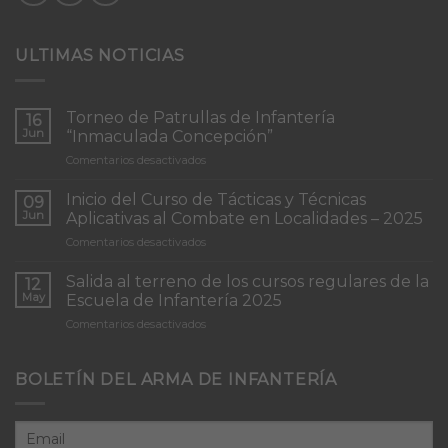
ULTIMAS NOTICIAS
Torneo de Patrullas de Infantería
16
Jun
“Inmaculada Concepción”
en
Comentarios desactivados
Torneo
de
Inicio del Curso de Tácticas y Técnicas
09
Patrullas
Jun
Aplicativas al Combate en Localidades – 2025
de
en
Comentarios desactivados
Infantería
Inicio
“Inmaculada
del
Concepción”
Salida al terreno de los cursos regulares de la
12
Curso
May
Escuela de Infantería 2025
de
en
Comentarios desactivados
Tácticas
Salida
y
al
Técnicas
terreno
BOLETÍN DEL ARMA DE INFANTERÍA
Aplicativas
de
al
los
Combate
cursos
en
regulares
Localidades