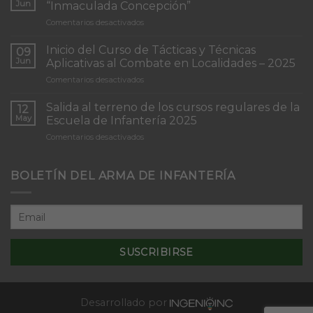
Jun
“Inmaculada Concepción”
en
Comentarios desactivados
Torneo
de
Inicio del Curso de Tácticas y Técnicas
09
Patrullas
Jun
Aplicativas al Combate en Localidades – 2025
de
en
Comentarios desactivados
Infantería
Inicio
“Inmaculada
del
Concepción”
Salida al terreno de los cursos regulares de la
12
Curso
May
Escuela de Infantería 2025
de
en
Comentarios desactivados
Tácticas
Salida
y
al
Técnicas
terreno
BOLETÍN DEL ARMA DE INFANTERÍA
Aplicativas
de
al
los
Combate
cursos
en
regulares
Localidades
de
–
la
2025
Escuela
de
Infantería
2025
Desarrollado por