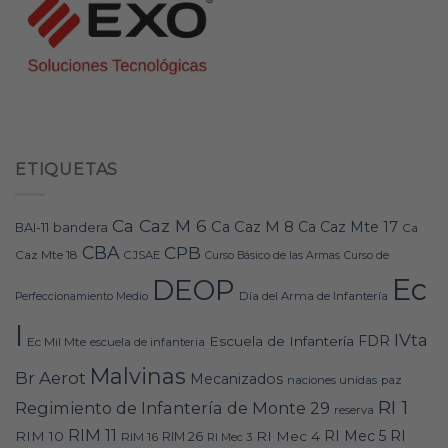
ETIQUETAS
Ca Caz M 6
Ca Caz M 8
Ca Caz Mte 17
bandera
BAI-11
Ca
CBA
CPB
Caz Mte 18
CJSAE
Curso Básico de las Armas
Curso de
Ec
DEOP
Día del Arma de Infantería
Perfeccionamiento Medio
I
IVta
FDR
Escuela de Infantería
Ec Mil Mte
escuela de infanteria
Malvinas
Br Aerot
Mecanizados
naciones unidas
paz
RI 1
Regimiento de Infantería de Monte 29
reserva
RIM 11
RI
RI Mec 5
RIM 10
RI Mec 4
RIM 16
RIM 26
RI Mec 3