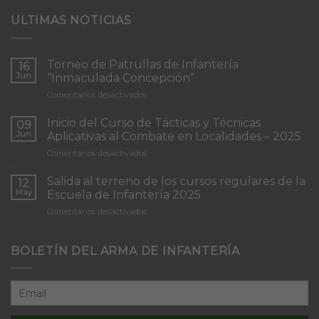
ULTIMAS NOTICIAS
Torneo de Patrullas de Infantería
16
Jun
“Inmaculada Concepción”
en
Comentarios desactivados
Torneo
de
Inicio del Curso de Tácticas y Técnicas
09
Patrullas
Jun
Aplicativas al Combate en Localidades – 2025
de
en
Comentarios desactivados
Infantería
Inicio
“Inmaculada
del
Concepción”
Salida al terreno de los cursos regulares de la
12
Curso
May
Escuela de Infantería 2025
de
en
Comentarios desactivados
Tácticas
Salida
y
al
Técnicas
terreno
BOLETÍN DEL ARMA DE INFANTERÍA
Aplicativas
de
al
los
Combate
cursos
en
regulares
Localidades
de
–