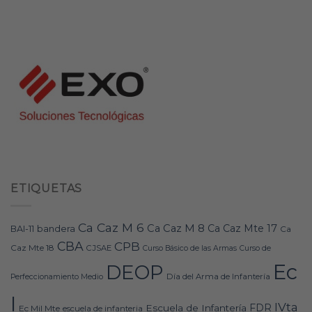
ETIQUETAS
Ca Caz M 6
Ca Caz M 8
Ca Caz Mte 17
bandera
BAI-11
Ca
CBA
CPB
Caz Mte 18
CJSAE
Curso Básico de las Armas
Curso de
Ec
DEOP
Día del Arma de Infantería
Perfeccionamiento Medio
I
IVta
FDR
Escuela de Infantería
Ec Mil Mte
escuela de infanteria