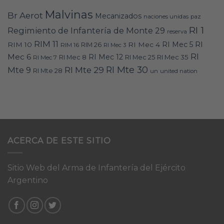
Malvinas
Br Aerot
Mecanizados
naciones unidas
paz
RI 1
Regimiento de Infantería de Monte 29
reserva
RIM 11
RI
RI Mec 5
RIM 10
RI Mec 4
RIM 16
RIM 26
RI Mec 3
RI
Mec 6
RI Mec 12
RI Mec 35
RI Mec 7
RI Mec 8
RI Mec 25
RI Mte 30
Mte 9
RI Mte 29
RI Mte 28
un
united nation
ACERCA DE ESTE SITIO
Sitio Web del Arma de Infantería del Ejército
Argentino