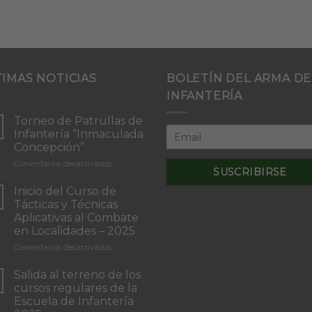
TIMAS NOTICIAS
BOLETÍN DEL ARMA DE
INFANTERÍA
Torneo de Patrullas de
Infantería “Inmaculada
Concepción”
en
Comentarios desactivados
Torneo
de
Inicio del Curso de
Patrullas
Tácticas y Técnicas
de
Aplicativas al Combate
Infantería
en Localidades – 2025
“Inmaculada
Concepción”
en
Comentarios desactivados
Inicio
del
Salida al terreno de los
Curso
cursos regulares de la
de
Escuela de Infantería
Tácticas