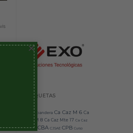
vis
×
ETIQUETAS
Ca Caz M 6
Ca
bandera
BAI-11
Caz M 8
Ca Caz Mte 17
Ca Caz
CBA
CPB
Mte 18
CJSAE
Curso