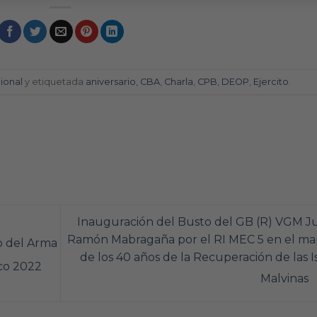
cional
y etiquetada
aniversario
,
CBA
,
Charla
,
CPB
,
DEOP
,
Ejercito
.
Inauguración del Busto del GB (R) VGM J
Ramón Mabragaña por el RI MEC 5 en el ma
o del Arma
de los 40 años de la Recuperación de las I
ico 2022
Malvinas