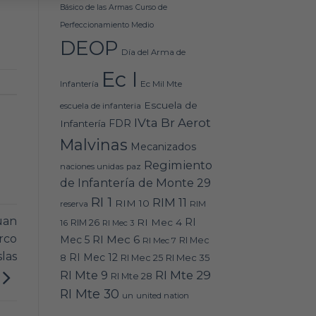
Básico de las Armas
Curso de
Perfeccionamiento Medio
DEOP
Día del Arma de
Ec I
Ec Mil Mte
Infantería
Escuela de
escuela de infanteria
IVta Br Aerot
FDR
Infantería
Malvinas
Mecanizados
Regimiento
naciones unidas
paz
de Infantería de Monte 29
RI 1
RIM 11
RIM 10
RIM
reserva
uan
RI
RI Mec 4
16
RIM 26
RI Mec 3
rco
RI Mec 6
Mec 5
RI Mec 7
RI Mec
slas
RI Mec 12
RI Mec 35
8
RI Mec 25
RI Mte 9
RI Mte 29
RI Mte 28
RI Mte 30
un
united nation