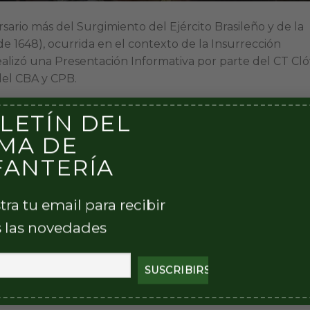
sario más del Surgimiento del Ejército Brasileño y de la
 de 1648), ocurrida en el contexto de la Insurrección
alizó una Presentación Informativa por parte del CT Cló
del CBA y CPB.
LETÍN DEL
MA DE
FANTERÍA
tra tu email para recibir
 las novedades