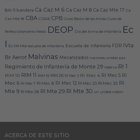
Ca Caz M 6
Ca Caz M 8
Ca Caz Mte 17
bandera
BAI-11
Ca
CBA
CPB
Caz Mte 18
CJSAE
Curso Básico de las Armas
Curso de
Ec
DEOP
Día del Arma de Infantería
Perfeccionamiento Medio
I
IVta
FDR
Escuela de Infantería
Ec Mil Mte
escuela de infanteria
Malvinas
Br Aerot
Mecanizados
naciones unidas
paz
RI 1
Regimiento de Infantería de Monte 29
reserva
RIM 11
RI
RI Mec 5
RIM 10
RI Mec 4
RIM 16
RIM 26
RI Mec 3
RI
Mec 6
RI Mec 12
RI Mec 35
RI Mec 7
RI Mec 8
RI Mec 25
RI Mte 30
Mte 9
RI Mte 29
RI Mte 28
un
united nation
ACERCA DE ESTE SITIO