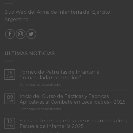
Sitio Web del Arma de Infantería del Ejército
Argentino
ULTIMAS NOTICIAS
Torneo de Patrullas de Infantería
16
Jun
“Inmaculada Concepción”
en
Comentarios desactivados
Torneo
de
Inicio del Curso de Tácticas y Técnicas
09
Patrullas
Jun
Aplicativas al Combate en Localidades – 2025
de
en
Comentarios desactivados
Infantería
Inicio
“Inmaculada
del
Concepción”
Salida al terreno de los cursos regulares de la
12
Curso
May
Escuela de Infantería 2025
de