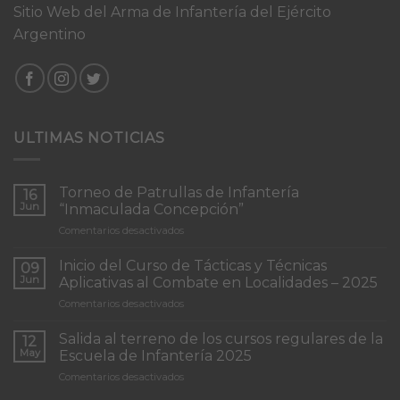
Sitio Web del Arma de Infantería del Ejército
Argentino
ULTIMAS NOTICIAS
Torneo de Patrullas de Infantería
16
Jun
“Inmaculada Concepción”
en
Comentarios desactivados
Torneo
de
Inicio del Curso de Tácticas y Técnicas
09
Patrullas
Jun
Aplicativas al Combate en Localidades – 2025
de
en
Comentarios desactivados
Infantería
Inicio
“Inmaculada
del
Concepción”
Salida al terreno de los cursos regulares de la
12
Curso
May
Escuela de Infantería 2025
de
en
Comentarios desactivados
Tácticas
Salida
y