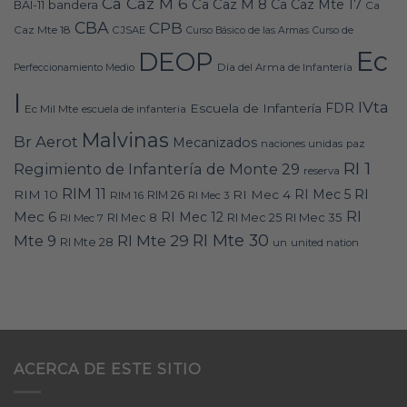
Ca Caz M 6
Ca Caz M 8
Ca Caz Mte 17
bandera
BAI-11
Ca
CBA
CPB
Caz Mte 18
CJSAE
Curso Básico de las Armas
Curso de
Ec
DEOP
Día del Arma de Infantería
Perfeccionamiento Medio
I
IVta
FDR
Escuela de Infantería
Ec Mil Mte
escuela de infanteria
Malvinas
Br Aerot
Mecanizados
naciones unidas
paz
RI 1
Regimiento de Infantería de Monte 29
reserva
RIM 11
RI
RI Mec 5
RIM 10
RI Mec 4
RIM 16
RIM 26
RI Mec 3
RI
Mec 6
RI Mec 12
RI Mec 35
RI Mec 7
RI Mec 8
RI Mec 25
RI Mte 30
Mte 9
RI Mte 29
RI Mte 28
un
united nation
ACERCA DE ESTE SITIO