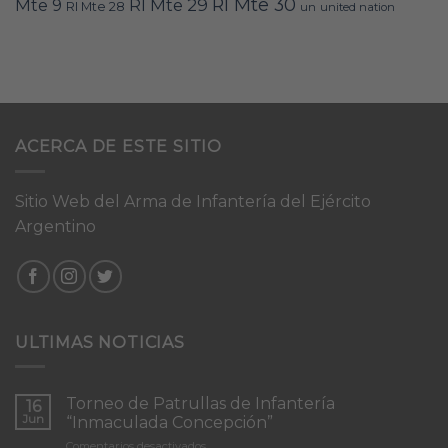
RI Mte 30
Mte 9
RI Mte 29
RI Mte 28
un
united nation
ACERCA DE ESTE SITIO
Sitio Web del Arma de Infantería del Ejército
Argentino
ULTIMAS NOTICIAS
Torneo de Patrullas de Infantería
16
Jun
“Inmaculada Concepción”
en
Comentarios desactivados