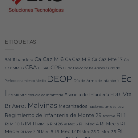
ETIQUETAS
Ca Caz M 6
Ca Caz M 8
Ca Caz Mte 17
bandera
BAI-11
Ca
CBA
CPB
Caz Mte 18
CJSAE
Curso Básico de las Armas
Curso de
Ec
DEOP
Día del Arma de Infantería
Perfeccionamiento Medio
I
IVta
FDR
Escuela de Infantería
Ec Mil Mte
escuela de infanteria
Malvinas
Br Aerot
Mecanizados
naciones unidas
paz
RI 1
Regimiento de Infantería de Monte 29
reserva
RIM 11
RI
RI Mec 5
RIM 10
RI Mec 4
RIM 16
RIM 26
RI Mec 3
RI
Mec 6
RI Mec 12
RI Mec 35
RI Mec 7
RI Mec 8
RI Mec 25