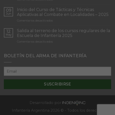
Torneo
de
Inicio del Curso de Tácticas y Técnicas
09
Patrullas
Jun
Aplicativas al Combate en Localidades – 2025
de
en
Comentarios desactivados
Infantería
Inicio
“Inmaculada
del
Concepción”
Salida al terreno de los cursos regulares de la
12
Curso
May
Escuela de Infantería 2025
de
en
Comentarios desactivados
Tácticas
Salida
y
al
Técnicas
terreno
BOLETÍN DEL ARMA DE INFANTERÍA
Aplicativas
de
al
los
Combate
cursos
en
regulares
Localidades
de
–
la
2025
Escuela
de
Infantería
2025
Desarrollado por
Infantería Argentina 2026 © - Todos los derechos