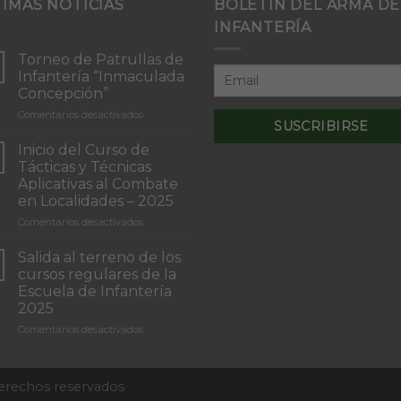
TIMAS NOTICIAS
BOLETÍN DEL ARMA DE
INFANTERÍA
Torneo de Patrullas de
Infantería “Inmaculada
Concepción”
en
Comentarios desactivados
Torneo
de
Inicio del Curso de
Patrullas
Tácticas y Técnicas
de
Aplicativas al Combate
Infantería
en Localidades – 2025
“Inmaculada
Concepción”
en
Comentarios desactivados
Inicio
del
Salida al terreno de los
Curso
cursos regulares de la
de
Escuela de Infantería
Tácticas
2025
y
Técnicas
en
Comentarios desactivados
Aplicativas
Salida
al
al
Combate
terreno
derechos reservados
en
de