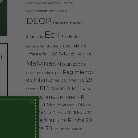
Básico de las Armas
Curso de
Perfeccionamiento Medio
DEOP
Día del Arma de
Ec I
Ec Mil Mte
Infantería
Escuela de
escuela de infanteria
IVta Br Aerot
FDR
Infantería
Malvinas
Mecanizados
Regimiento
naciones unidas
paz
de Infantería de Monte 29
RI 1
RIM 11
RIM 10
RIM
reserva
RI
RI Mec 4
16
RIM 26
RI Mec 3
×
RI Mec 6
Mec 5
RI Mec 7
RI Mec
RI Mec 12
RI Mec 35
8
RI Mec 25
RI Mte 9
RI Mte 29
RI Mte 28
RI Mte 30
un
united nation