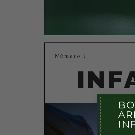
BO
AR
IN