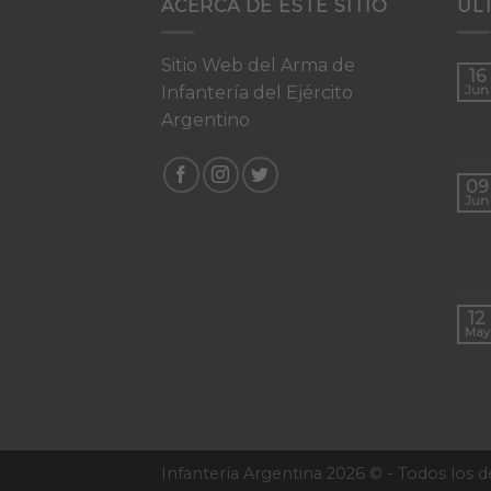
ACERCA DE ESTE SITIO
UL
Sitio Web del Arma de
16
Infantería del Ejército
Jun
Argentino
09
Jun
12
May
Infantería Argentina 2026 © - Todos los 