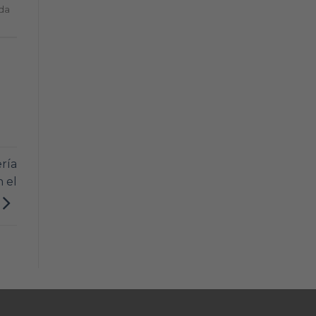
da
ría
 el