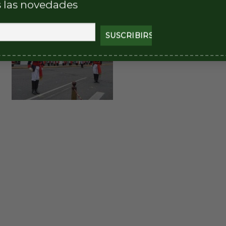
 las novedades
Institucional
y etiquetada
B
"Tambor de Tacuarí"
,
RI 1
.