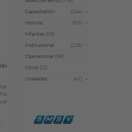
Adiestramiento
(178)
Capacitación
(244)
Historia
(101)
Infantes
(59)
Institucional
(228)
Operacional
(98)
ildo
Otros
(12)
Unidades
(42)
tar
ñía
ual
n