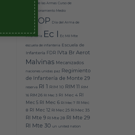
M
Básico de las Armas
Curso de
Perfeccionamiento Medio
DEOP
Día del Arma de
Ec I
Ec Mil Mte
Infantería
Escuela de
escuela de infanteria
IVta Br Aerot
FDR
Infantería
Malvinas
Mecanizados
Regimiento
naciones unidas
paz
de Infantería de Monte 29
RI 1
RIM 11
RIM 10
RIM
reserva
RI
RI Mec 4
16
RIM 26
RI Mec 3
RI Mec 6
Mec 5
RI Mec 7
RI Mec
RI Mec 12
RI Mec 35
8
RI Mec 25
RI Mte 9
RI Mte 29
RI Mte 28
RI Mte 30
un
united nation