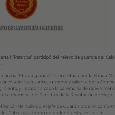
ería 1 “Patricios” participó del relevo de guardia del Cab
s.
 marcha “El Uno grande”, interpretada por la Banda Mili
tórico solar las guardias entrante y saliente de la Compa
gimiento, y llevaron a cabo la ceremonia de relevo mens
tórico Nacional del Cabildo y de la Revolución de Mayo.
l balcón del Cabildo, el jefe de Guardia ordenó, como e
ue los Patricios supieron defender nuestra voluntad