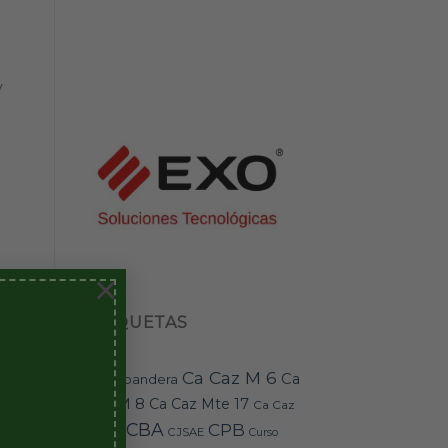
y
×
ETIQUETAS
Ca Caz M 6
Ca
bandera
BAI-11
Caz M 8
Ca Caz Mte 17
Ca Caz
CBA
CPB
Mte 18
CJSAE
en
Curso