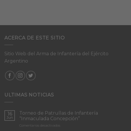
ACERCA DE ESTE SITIO
Sitio Web del Arma de Infantería del Ejército
Argentino
ULTIMAS NOTICIAS
Torneo de Patrullas de Infantería
16
Jun
“Inmaculada Concepción”
en
Comentarios desactivados
Torneo