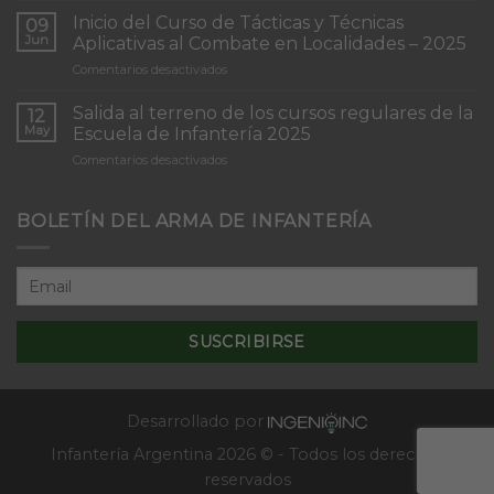
de
Inicio del Curso de Tácticas y Técnicas
09
Patrullas
Jun
Aplicativas al Combate en Localidades – 2025
de
en
Comentarios desactivados
Infantería
Inicio
“Inmaculada
del
Concepción”
Salida al terreno de los cursos regulares de la
12
Curso
May
Escuela de Infantería 2025
de
en
Comentarios desactivados
Tácticas
Salida
y
al
Técnicas
terreno
BOLETÍN DEL ARMA DE INFANTERÍA
Aplicativas
de
al
los
Combate
cursos
en
regulares
Localidades
de
–
la
2025
Escuela
de
Infantería
2025
Desarrollado por
Infantería Argentina 2026 © - Todos los derechos
reservados