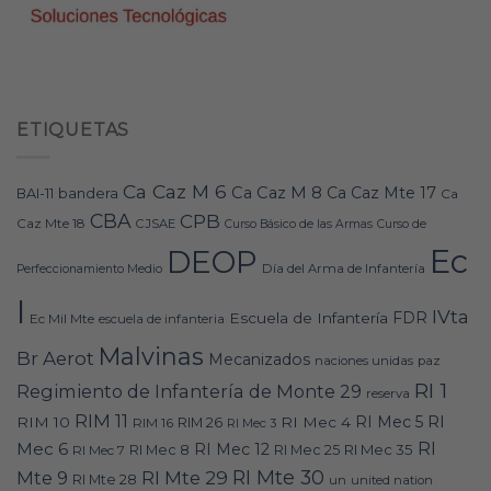
ETIQUETAS
Ca Caz M 6
Ca Caz M 8
Ca Caz Mte 17
bandera
BAI-11
Ca
CBA
CPB
Caz Mte 18
CJSAE
Curso Básico de las Armas
Curso de
Ec
DEOP
Día del Arma de Infantería
Perfeccionamiento Medio
I
IVta
FDR
Escuela de Infantería
Ec Mil Mte
escuela de infanteria
Malvinas
Br Aerot
Mecanizados
naciones unidas
paz
RI 1
Regimiento de Infantería de Monte 29
reserva
RIM 11
RI
RI Mec 5
RIM 10
RI Mec 4
RIM 16
RIM 26
RI Mec 3
RI
Mec 6
RI Mec 12
RI Mec 35
RI Mec 7
RI Mec 8
RI Mec 25
RI Mte 30
Mte 9
RI Mte 29
RI Mte 28
un
united nation