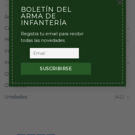
×
BOLETÍN DEL
ARMA DE
Adiestramiento
(178)
INFANTERÍA
Capacitación
(244)
Registra tu email para recibir
Historia
(101)
todas las novedades
Infantes
(59)
Institucional
(228)
Operacional
(98)
Otros
(12)
Unidades
(42)