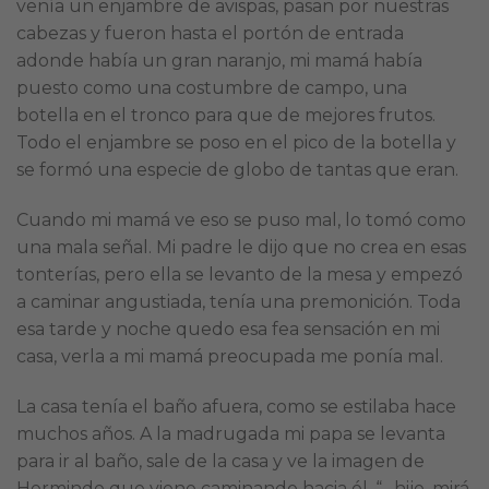
venía un enjambre de avispas, pasan por nuestras
cabezas y fueron hasta el portón de entrada
adonde había un gran naranjo, mi mamá había
puesto como una costumbre de campo, una
botella en el tronco para que de mejores frutos.
Todo el enjambre se poso en el pico de la botella y
se formó una especie de globo de tantas que eran.
Cuando mi mamá ve eso se puso mal, lo tomó como
una mala señal. Mi padre le dijo que no crea en esas
tonterías, pero ella se levanto de la mesa y empezó
a caminar angustiada, tenía una premonición. Toda
esa tarde y noche quedo esa fea sensación en mi
casa, verla a mi mamá preocupada me ponía mal.
La casa tenía el baño afuera, como se estilaba hace
muchos años. A la madrugada mi papa se levanta
para ir al baño, sale de la casa y ve la imagen de
Hermindo que viene caminando hacia él, “…hijo, mirá