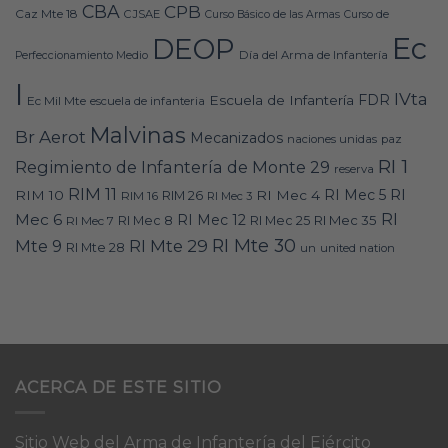
CBA
CPB
Caz Mte 18
CJSAE
Curso Básico de las Armas
Curso de
Ec
DEOP
Día del Arma de Infantería
Perfeccionamiento Medio
I
IVta
FDR
Escuela de Infantería
Ec Mil Mte
escuela de infanteria
Malvinas
Br Aerot
Mecanizados
naciones unidas
paz
RI 1
Regimiento de Infantería de Monte 29
reserva
RIM 11
RI
RI Mec 5
RIM 10
RI Mec 4
RIM 16
RIM 26
RI Mec 3
RI
Mec 6
RI Mec 12
RI Mec 35
RI Mec 7
RI Mec 8
RI Mec 25
RI Mte 30
Mte 9
RI Mte 29
RI Mte 28
un
united nation
ACERCA DE ESTE SITIO
Sitio Web del Arma de Infantería del Ejército