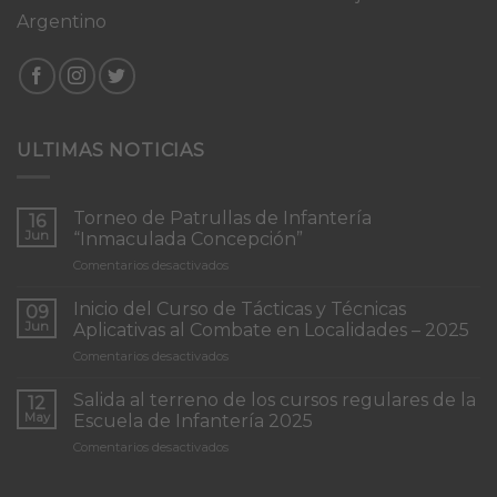
Argentino
ULTIMAS NOTICIAS
Torneo de Patrullas de Infantería
16
Jun
“Inmaculada Concepción”
en
Comentarios desactivados
Torneo
de
Inicio del Curso de Tácticas y Técnicas
09
Patrullas
Jun
Aplicativas al Combate en Localidades – 2025
de
en
Comentarios desactivados
Infantería
Inicio
“Inmaculada
del
Concepción”
Salida al terreno de los cursos regulares de la
12
Curso
May
Escuela de Infantería 2025
de
en
Comentarios desactivados
Tácticas
Salida
y
al
Técnicas