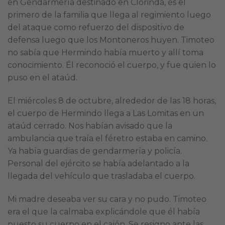
en Gendarmería destinado en Clorinda, es el
primero de la familia que llega al regimiento luego
del ataque como refuerzo del dispositivo de
defensa luego que los Montoneros huyen. Timoteo
no sabía que Hermindo había muerto y allí toma
conocimiento. Él reconoció el cuerpo, y fue quien lo
puso en el ataúd.
El miércoles 8 de octubre, alrededor de las 18 horas,
el cuerpo de Hermindo llega a Las Lomitas en un
ataúd cerrado. Nos habían avisado que la
ambulancia que traía el féretro estaba en camino.
Ya había guardias de gendarmería y policía.
Personal del ejército se había adelantado a la
llegada del vehículo que trasladaba el cuerpo.
Mi madre deseaba ver su cara y no pudo. Timoteo
era el que la calmaba explicándole que él había
puesto su cuerpo en el cajón. Se resigno ante las