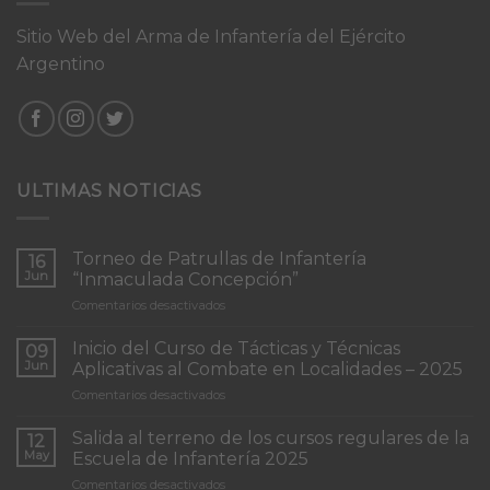
Sitio Web del Arma de Infantería del Ejército
Argentino
ULTIMAS NOTICIAS
Torneo de Patrullas de Infantería
16
Jun
“Inmaculada Concepción”
en
Comentarios desactivados
Torneo
de
Inicio del Curso de Tácticas y Técnicas
09
Patrullas
Jun
Aplicativas al Combate en Localidades – 2025
de
en
Comentarios desactivados
Infantería
Inicio
“Inmaculada
del
Concepción”
Salida al terreno de los cursos regulares de la
12
Curso
May
Escuela de Infantería 2025
de
en
Comentarios desactivados
Tácticas