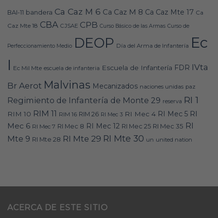
Ca Caz M 6
Ca Caz M 8
Ca Caz Mte 17
bandera
BAI-11
Ca
CBA
CPB
Caz Mte 18
CJSAE
Curso Básico de las Armas
Curso de
Ec
DEOP
Día del Arma de Infantería
Perfeccionamiento Medio
I
IVta
FDR
Escuela de Infantería
Ec Mil Mte
escuela de infanteria
Malvinas
Br Aerot
Mecanizados
naciones unidas
paz
RI 1
Regimiento de Infantería de Monte 29
reserva
RIM 11
RI
RI Mec 5
RIM 10
RI Mec 4
RIM 16
RIM 26
RI Mec 3
RI
Mec 6
RI Mec 12
RI Mec 35
RI Mec 7
RI Mec 8
RI Mec 25
RI Mte 30
Mte 9
RI Mte 29
RI Mte 28
un
united nation
ACERCA DE ESTE SITIO