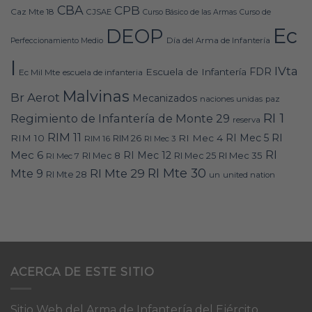
CBA
CPB
Caz Mte 18
CJSAE
Curso Básico de las Armas
Curso de
Ec
DEOP
Día del Arma de Infantería
Perfeccionamiento Medio
I
IVta
FDR
Escuela de Infantería
Ec Mil Mte
escuela de infanteria
Malvinas
Br Aerot
Mecanizados
naciones unidas
paz
RI 1
Regimiento de Infantería de Monte 29
reserva
RIM 11
RI
RI Mec 5
RIM 10
RI Mec 4
RIM 16
RIM 26
RI Mec 3
RI
Mec 6
RI Mec 12
RI Mec 35
RI Mec 7
RI Mec 8
RI Mec 25
RI Mte 30
Mte 9
RI Mte 29
RI Mte 28
un
united nation
ACERCA DE ESTE SITIO
Sitio Web del Arma de Infantería del Ejército