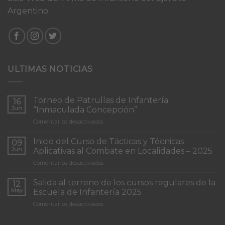
Argentino
ULTIMAS NOTICIAS
Torneo de Patrullas de Infantería
16
Jun
“Inmaculada Concepción”
en
Comentarios desactivados
Torneo
de
Inicio del Curso de Tácticas y Técnicas
09
Patrullas
Jun
Aplicativas al Combate en Localidades – 2025
de
en
Comentarios desactivados
Infantería
Inicio
“Inmaculada
del
Concepción”
Salida al terreno de los cursos regulares de la
12
Curso
May
Escuela de Infantería 2025
de
en
Comentarios desactivados
Tácticas
Salida
y
al
Técnicas