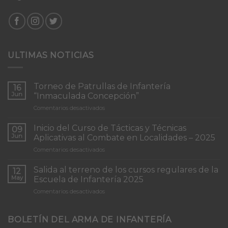
ULTIMAS NOTICIAS
Torneo de Patrullas de Infantería
16
Jun
“Inmaculada Concepción”
en
Comentarios desactivados
Torneo
de
Inicio del Curso de Tácticas y Técnicas
09
Patrullas
Jun
Aplicativas al Combate en Localidades – 2025
de
en
Comentarios desactivados
Infantería
Inicio
“Inmaculada
del
Concepción”
Salida al terreno de los cursos regulares de la
12
Curso
May
Escuela de Infantería 2025
de
en
Comentarios desactivados
Tácticas
Salida
y
al
Técnicas
terreno
BOLETÍN DEL ARMA DE INFANTERÍA
Aplicativas
de
al