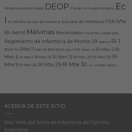
Ec
DEOP
Día del Arma de Infantería
Perfeccionamiento Medio
I
IVta
FDR
Escuela de Infantería
Ec Mil Mte
escuela de infanteria
Malvinas
Br Aerot
Mecanizados
naciones unidas
paz
RI 1
Regimiento de Infantería de Monte 29
reserva
RIM 11
RI
RI Mec 5
RIM 10
RI Mec 4
RIM 16
RIM 26
RI Mec 3
RI
Mec 6
RI Mec 12
RI Mec 35
RI Mec 7
RI Mec 8
RI Mec 25
RI Mte 30
Mte 9
RI Mte 29
RI Mte 28
un
united nation
ACERCA DE ESTE SITIO
Sitio Web del Arma de Infantería del Ejército
Argentino