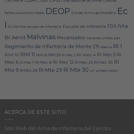
Caz Mte 18
CJSAE
Curso Básico de las Armas
Curso de
Ec
DEOP
Día del Arma de Infantería
Perfeccionamiento Medio
I
IVta
FDR
Escuela de Infantería
Ec Mil Mte
escuela de infanteria
Malvinas
Br Aerot
Mecanizados
naciones unidas
paz
RI 1
Regimiento de Infantería de Monte 29
reserva
RIM 11
RI
RI Mec 5
RIM 10
RI Mec 4
RIM 16
RIM 26
RI Mec 3
RI
Mec 6
RI Mec 12
RI Mec 35
RI Mec 7
RI Mec 8
RI Mec 25
RI Mte 30
Mte 9
RI Mte 29
RI Mte 28
un
united nation
ACERCA DE ESTE SITIO
Sitio Web del Arma de Infantería del Ejército