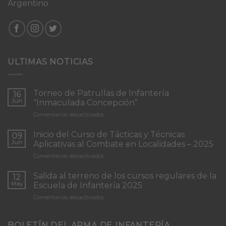
Argentino
ULTIMAS NOTICIAS
Torneo de Patrullas de Infantería
16
Jun
“Inmaculada Concepción”
en
Comentarios desactivados
Torneo
de
Inicio del Curso de Tácticas y Técnicas
09
Patrullas
Jun
Aplicativas al Combate en Localidades – 2025
de
en
Comentarios desactivados
Infantería
Inicio
“Inmaculada
del
Concepción”
Salida al terreno de los cursos regulares de la
12
Curso
May
Escuela de Infantería 2025
de
en
Comentarios desactivados
Tácticas
Salida
y
al
Técnicas
terreno
BOLETÍN DEL ARMA DE INFANTERÍA
Aplicativas