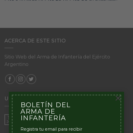
ACERCA DE ESTE SITIO
Sitio Web del Arma de Infantería del Ejército
Argentino
×
ULTIMAS NOTICIAS
BOLETÍN DEL
ARMA DE
INFANTERÍA
Torneo de Patrullas de Infantería
16
Jun
“Inmaculada Concepción”
Registra tu email para recibir
en
Comentarios desactivados