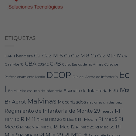
ETIQUETAS
Ca Caz M 6
Ca Caz M 8
Ca Caz Mte 17
bandera
BAI-11
Ca
CBA
CPB
Caz Mte 18
CJSAE
Curso Básico de las Armas
Curso de
Ec
DEOP
Día del Arma de Infantería
Perfeccionamiento Medio
I
IVta
FDR
Escuela de Infantería
Ec Mil Mte
escuela de infanteria
Malvinas
Br Aerot
Mecanizados
naciones unidas
paz
RI 1
Regimiento de Infantería de Monte 29
reserva
RIM 11
RI
RI Mec 5
RIM 10
RI Mec 4
RIM 16
RIM 26
RI Mec 3
RI
Mec 6
RI Mec 12
RI Mec 35
RI Mec 7
RI Mec 8
RI Mec 25
RI Mte 30
Mte 9
RI Mte 29
RI Mte 28
un
united nation