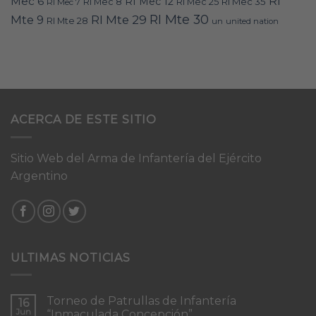
RI
Mec 6
RI Mec 12
RI Mec 35
RI Mec 7
RI Mec 8
RI Mec 25
RI Mte 30
Mte 9
RI Mte 29
RI Mte 28
un
united nation
ACERCA DE ESTE SITIO
Sitio Web del Arma de Infantería del Ejército
Argentino
ULTIMAS NOTICIAS
Torneo de Patrullas de Infantería
16
Jun
“Inmaculada Concepción”