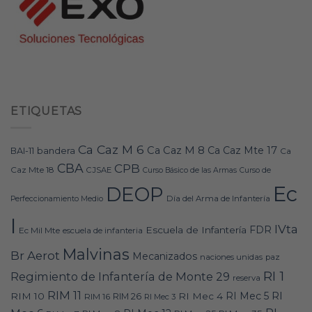
ETIQUETAS
Ca Caz M 6
Ca Caz M 8
Ca Caz Mte 17
bandera
BAI-11
Ca
CBA
CPB
Caz Mte 18
CJSAE
Curso Básico de las Armas
Curso de
Ec
DEOP
Día del Arma de Infantería
Perfeccionamiento Medio
I
IVta
FDR
Escuela de Infantería
Ec Mil Mte
escuela de infanteria
Malvinas
Br Aerot
Mecanizados
naciones unidas
paz
RI 1
Regimiento de Infantería de Monte 29
reserva
RIM 11
RI
RI Mec 5
RIM 10
RI Mec 4
RIM 16
RIM 26
RI Mec 3