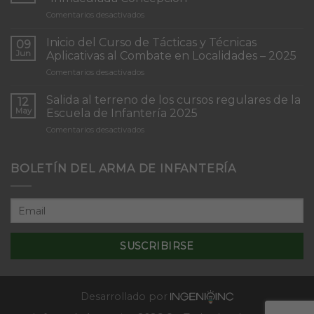
en
Comentarios desactivados
Torneo
de
Inicio del Curso de Tácticas y Técnicas
09
Patrullas
Jun
Aplicativas al Combate en Localidades – 2025
de
en
Comentarios desactivados
Infantería
Inicio
“Inmaculada
del
Concepción”
Salida al terreno de los cursos regulares de la
12
Curso
May
Escuela de Infantería 2025
de
en
Comentarios desactivados
Tácticas
Salida
y
al
Técnicas
terreno
BOLETÍN DEL ARMA DE INFANTERÍA
Aplicativas
de
al
los
Combate
cursos
en
regulares
Localidades
de
–
la
2025
Escuela
de
Infantería
2025
Desarrollado por