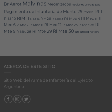
Malvinas
Br Aerot
Mecanizados
naciones unidas
paz
RI 1
Regimiento de Infantería de Monte 29
reserva
RIM 11
RI
RI Mec 5
RIM 10
RI Mec 4
RIM 16
RIM 26
RI Mec 3
RI
Mec 6
RI Mec 12
RI Mec 35
RI Mec 7
RI Mec 8
RI Mec 25
RI Mte 30
Mte 9
RI Mte 29
RI Mte 28
un
united nation
ACERCA DE ESTE SITIO
Sitio Web del Arma de Infantería del Ejército
Argentino