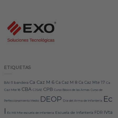
ETIQUETAS
Ca Caz M 6
Ca Caz M 8
Ca Caz Mte 17
bandera
BAI-11
Ca
CBA
CPB
Caz Mte 18
CJSAE
Curso Básico de las Armas
Curso de
Ec
DEOP
Día del Arma de Infantería
Perfeccionamiento Medio
I
IVta
FDR
Escuela de Infantería
Ec Mil Mte
escuela de infanteria