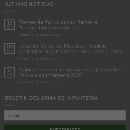
ULTIMAS NOTICIAS
Torneo de Patrullas de Infantería
16
Jun
“Inmaculada Concepción”
en
Comentarios desactivados
Torneo
de
Inicio del Curso de Tácticas y Técnicas
09
Patrullas
Jun
Aplicativas al Combate en Localidades – 2025
de
en
Comentarios desactivados
Infantería
Inicio
“Inmaculada
del
Concepción”
Salida al terreno de los cursos regulares de la
12
Curso
May
Escuela de Infantería 2025
de
en
Comentarios desactivados
Tácticas
Salida
y
al
Técnicas
terreno
BOLETÍN DEL ARMA DE INFANTERÍA
Aplicativas
de
al
los
Combate
cursos
en
regulares
Localidades
de
–
la
2025