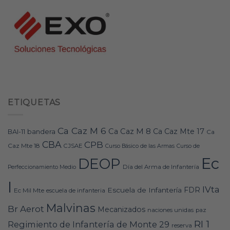
ETIQUETAS
Ca Caz M 6
Ca Caz M 8
Ca Caz Mte 17
bandera
BAI-11
Ca
CBA
CPB
Caz Mte 18
CJSAE
Curso Básico de las Armas
Curso de
Ec
DEOP
Día del Arma de Infantería
Perfeccionamiento Medio
I
IVta
FDR
Escuela de Infantería
Ec Mil Mte
escuela de infanteria
Malvinas
Br Aerot
Mecanizados
naciones unidas
paz
RI 1
Regimiento de Infantería de Monte 29
reserva