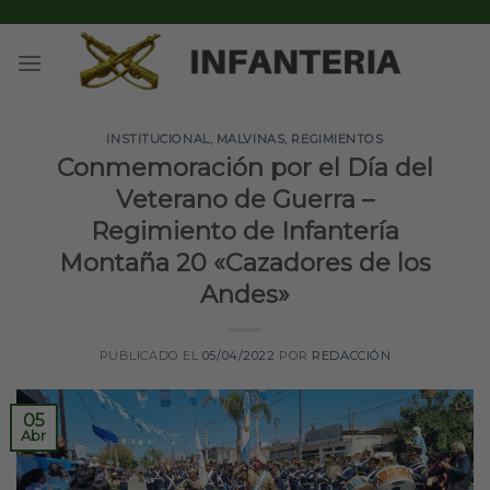
Skip
to
content
INSTITUCIONAL
,
MALVINAS
,
REGIMIENTOS
Conmemoración por el Día del
Veterano de Guerra –
Regimiento de Infantería
Montaña 20 «Cazadores de los
Andes»
PUBLICADO EL
05/04/2022
POR
REDACCIÓN
05
Abr