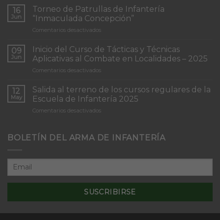
Torneo de Patrullas de Infantería
16
Jun
“Inmaculada Concepción”
en
Comentarios desactivados
Torneo
de
Inicio del Curso de Tácticas y Técnicas
09
Patrullas
Jun
Aplicativas al Combate en Localidades – 2025
de
en
Comentarios desactivados
Infantería
Inicio
“Inmaculada
del
Concepción”
Salida al terreno de los cursos regulares de la
12
Curso
May
Escuela de Infantería 2025
de
en
Comentarios desactivados
Tácticas
Salida
y
al
Técnicas
terreno
BOLETÍN DEL ARMA DE INFANTERÍA
Aplicativas
de
al
los
Combate
cursos
en
regulares
Localidades
de
–
la
2025
Escuela
de
Infantería
2025