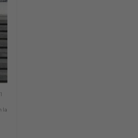
1
 la