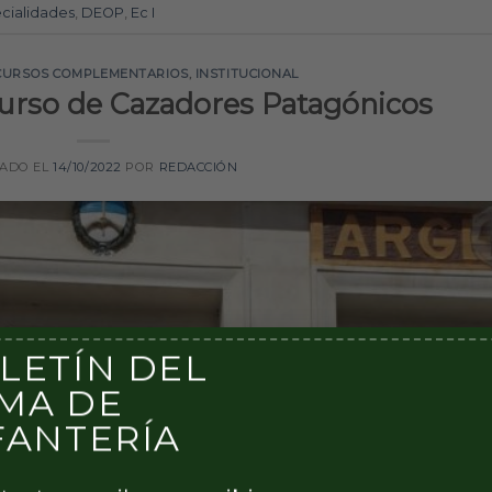
cialidades
,
DEOP
,
Ec I
CURSOS COMPLEMENTARIOS
,
INSTITUCIONAL
Curso de Cazadores Patagónicos
CADO EL
14/10/2022
POR
REDACCIÓN
LETÍN DEL
MA DE
FANTERÍA