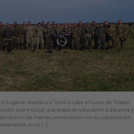
dro Eugenio Aramburu” llevó a cabo el Curso de Tirador
cción, que incluyó una etapa de educación a distancia y
e aprobaron las mismas, comenzaron con su capacitación
rimeramente, en el […]