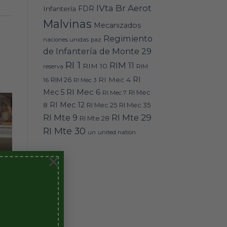
IVta Br Aerot
FDR
Infantería
Malvinas
Mecanizados
Regimiento
naciones unidas
paz
de Infantería de Monte 29
RI 1
RIM 11
RIM 10
RIM
reserva
RI
RI Mec 4
16
RIM 26
RI Mec 3
RI Mec 6
Mec 5
RI Mec 7
RI Mec
RI Mec 12
RI Mec 35
8
RI Mec 25
RI Mte 9
RI Mte 29
RI Mte 28
RI Mte 30
un
united nation
×