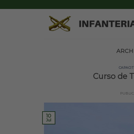
Skip
to
content
ARCH
CAPACI
Curso de T
PUBLI
10
Jul