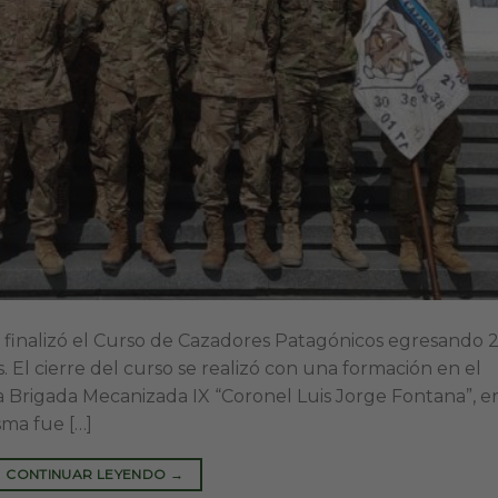
o, finalizó el Curso de Cazadores Patagónicos egresando 2
s. El cierre del curso se realizó con una formación en el
 Brigada Mecanizada IX “Coronel Luis Jorge Fontana”, en
ma fue […]
CONTINUAR LEYENDO
→