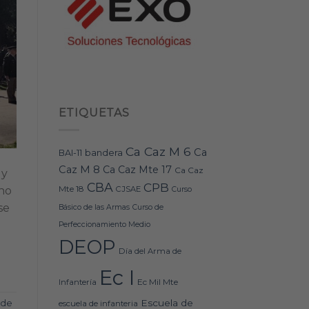
ETIQUETAS
Ca Caz M 6
Ca
bandera
BAI-11
Caz M 8
Ca Caz Mte 17
Ca Caz
 y
CBA
CPB
Mte 18
CJSAE
ino
Curso
se
Básico de las Armas
Curso de
Perfeccionamiento Medio
DEOP
Día del Arma de
Ec I
Ec Mil Mte
Infantería
Escuela de
 de
escuela de infanteria