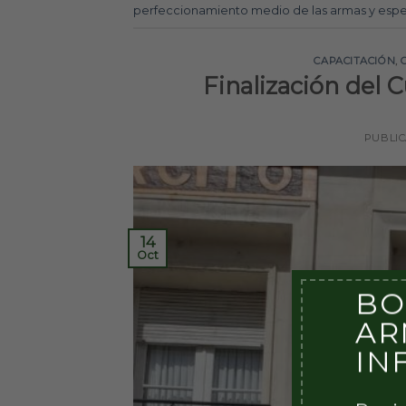
perfeccionamiento medio de las armas y espe
CAPACITACIÓN
,
Finalización del 
PUBLI
14
Oct
BO
AR
IN