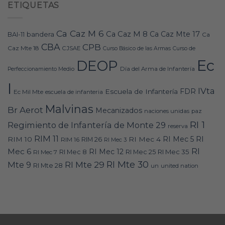
ETIQUETAS
Ca Caz M 6
Ca Caz M 8
Ca Caz Mte 17
bandera
BAI-11
Ca
CBA
CPB
Caz Mte 18
CJSAE
Curso Básico de las Armas
Curso de
Ec
DEOP
Día del Arma de Infantería
Perfeccionamiento Medio
I
IVta
FDR
Escuela de Infantería
Ec Mil Mte
escuela de infanteria
Malvinas
Br Aerot
Mecanizados
naciones unidas
paz
RI 1
Regimiento de Infantería de Monte 29
reserva
RIM 11
RI
RI Mec 5
RIM 10
RI Mec 4
RIM 16
RIM 26
RI Mec 3
RI
Mec 6
RI Mec 12
RI Mec 35
RI Mec 7
RI Mec 8
RI Mec 25
RI Mte 30
Mte 9
RI Mte 29
RI Mte 28
un
united nation