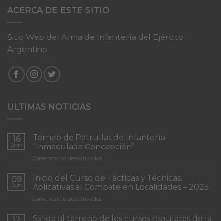
ACERCA DE ESTE SITIO
Sitio Web del Arma de Infantería del Ejército
Argentino
ULTIMAS NOTICIAS
Torneo de Patrullas de Infantería
16
Jun
“Inmaculada Concepción”
en
Comentarios desactivados
Torneo
de
Inicio del Curso de Tácticas y Técnicas
09
Patrullas
Jun
Aplicativas al Combate en Localidades – 2025
de
en
Comentarios desactivados
Infantería
Inicio
“Inmaculada
del
Concepción”
Salida al terreno de los cursos regulares de la
12