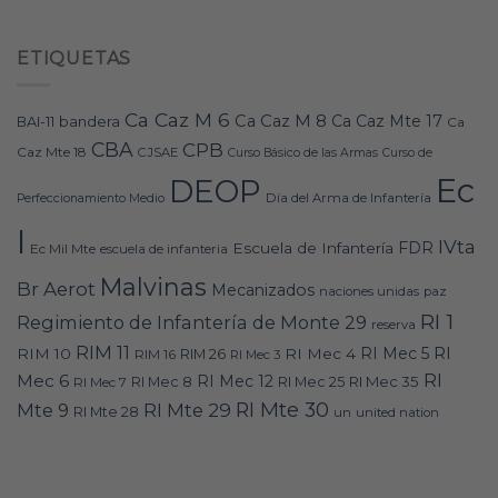
ETIQUETAS
Ca Caz M 6
Ca Caz M 8
Ca Caz Mte 17
bandera
BAI-11
Ca
CBA
CPB
Caz Mte 18
CJSAE
Curso Básico de las Armas
Curso de
Ec
DEOP
Día del Arma de Infantería
Perfeccionamiento Medio
I
IVta
FDR
Escuela de Infantería
Ec Mil Mte
escuela de infanteria
Malvinas
Br Aerot
Mecanizados
naciones unidas
paz
RI 1
Regimiento de Infantería de Monte 29
reserva
RIM 11
RI
RI Mec 5
RIM 10
RI Mec 4
RIM 16
RIM 26
RI Mec 3
RI
Mec 6
RI Mec 12
RI Mec 35
RI Mec 7
RI Mec 8
RI Mec 25
RI Mte 30
Mte 9
RI Mte 29
RI Mte 28
un
united nation