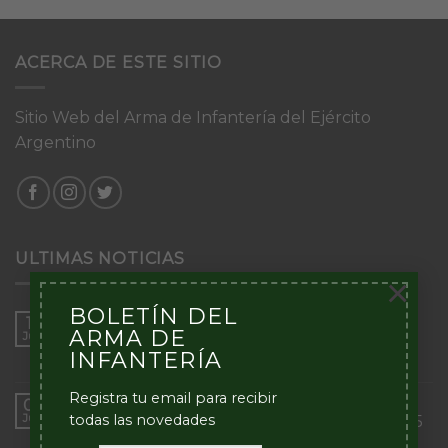
ACERCA DE ESTE SITIO
Sitio Web del Arma de Infantería del Ejército
Argentino
ULTIMAS NOTICIAS
×
BOLETÍN DEL
Torneo de Patrullas de Infantería
16
ARMA DE
Jun
“Inmaculada Concepción”
INFANTERÍA
en
Comentarios desactivados
Torneo
de
Registra tu email para recibir
Inicio del Curso de Tácticas y Técnicas
09
Patrullas
Jun
todas las novedades
Aplicativas al Combate en Localidades – 2025
de
en
Comentarios desactivados
Infantería