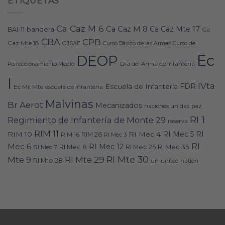
ETIQUETAS
Ca Caz M 6
Ca Caz M 8
Ca Caz Mte 17
bandera
BAI-11
Ca
CBA
CPB
Caz Mte 18
CJSAE
Curso Básico de las Armas
Curso de
Ec
DEOP
Día del Arma de Infantería
Perfeccionamiento Medio
I
IVta
FDR
Escuela de Infantería
Ec Mil Mte
escuela de infanteria
Malvinas
Br Aerot
Mecanizados
naciones unidas
paz
RI 1
Regimiento de Infantería de Monte 29
reserva
RIM 11
RI
RI Mec 5
RIM 10
RI Mec 4
RIM 16
RIM 26
RI Mec 3
RI
Mec 6
RI Mec 12
RI Mec 35
RI Mec 7
RI Mec 8
RI Mec 25
RI Mte 30
Mte 9
RI Mte 29
RI Mte 28
un
united nation