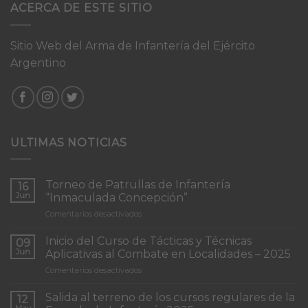
ACERCA DE ESTE SITIO
Sitio Web del Arma de Infantería del Ejército
Argentino
ULTIMAS NOTICIAS
Torneo de Patrullas de Infantería
16
Jun
“Inmaculada Concepción”
en
Comentarios desactivados
Torneo
de
Inicio del Curso de Tácticas y Técnicas
09
Patrullas
Jun
Aplicativas al Combate en Localidades – 2025
de
en
Comentarios desactivados
Infantería
Inicio
“Inmaculada
del
Concepción”
Salida al terreno de los cursos regulares de la
12
Curso