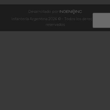
Infantería
2025
Desarrollado por
Infantería Argentina 2026 © - Todos los derechos
reservados