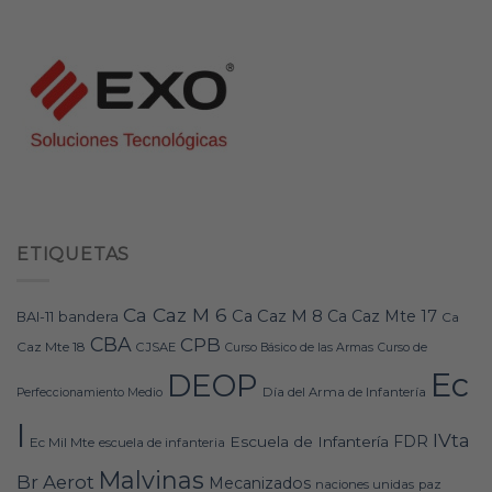
ETIQUETAS
Ca Caz M 6
Ca Caz M 8
Ca Caz Mte 17
bandera
BAI-11
Ca
CBA
CPB
Caz Mte 18
CJSAE
Curso Básico de las Armas
Curso de
Ec
DEOP
Día del Arma de Infantería
Perfeccionamiento Medio
I
IVta
FDR
Escuela de Infantería
Ec Mil Mte
escuela de infanteria
Malvinas
Br Aerot
Mecanizados
naciones unidas
paz