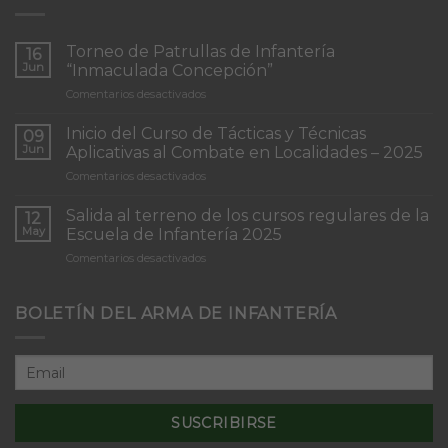
Torneo de Patrullas de Infantería
16
Jun
“Inmaculada Concepción”
en
Comentarios desactivados
Torneo
de
Inicio del Curso de Tácticas y Técnicas
09
Patrullas
Jun
Aplicativas al Combate en Localidades – 2025
de
en
Comentarios desactivados
Infantería
Inicio
“Inmaculada
del
Concepción”
Salida al terreno de los cursos regulares de la
12
Curso
May
Escuela de Infantería 2025
de
en
Comentarios desactivados
Tácticas
Salida
y
al
Técnicas
terreno
BOLETÍN DEL ARMA DE INFANTERÍA
Aplicativas
de
al
los
Combate
cursos
en
regulares
Localidades
de
–
la
2025
Escuela
de