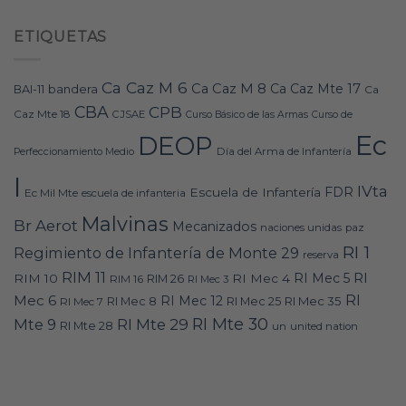
ETIQUETAS
Ca Caz M 6
Ca Caz M 8
Ca Caz Mte 17
bandera
BAI-11
Ca
CBA
CPB
Caz Mte 18
CJSAE
Curso Básico de las Armas
Curso de
Ec
DEOP
Día del Arma de Infantería
Perfeccionamiento Medio
I
IVta
FDR
Escuela de Infantería
Ec Mil Mte
escuela de infanteria
Malvinas
Br Aerot
Mecanizados
naciones unidas
paz
RI 1
Regimiento de Infantería de Monte 29
reserva
RIM 11
RI
RI Mec 5
RIM 10
RI Mec 4
RIM 16
RIM 26
RI Mec 3
RI
Mec 6
RI Mec 12
RI Mec 35
RI Mec 7
RI Mec 8
RI Mec 25
RI Mte 30
Mte 9
RI Mte 29
RI Mte 28
un
united nation