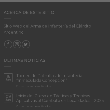
ACERCA DE ESTE SITIO
Sitio Web del Arma de Infantería del Ejército
Argentino
ULTIMAS NOTICIAS
Torneo de Patrullas de Infantería
16
Jun
“Inmaculada Concepción”
en
Comentarios desactivados
Torneo
de
Inicio del Curso de Tácticas y Técnicas
09
Patrullas
Jun
Aplicativas al Combate en Localidades – 2025
de
en
Comentarios desactivados
Infantería