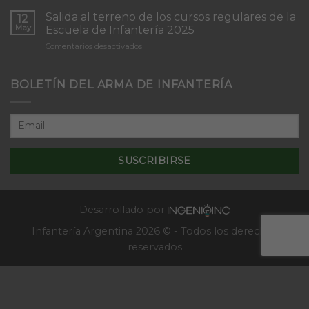
Inicio
“Inmaculada
del
Concepción”
Salida al terreno de los cursos regulares de la
12
Curso
May
Escuela de Infantería 2025
de
en
Comentarios desactivados
Tácticas
Salida
y
al
Técnicas
terreno
BOLETÍN DEL ARMA DE INFANTERÍA
Aplicativas
de
al
los
Combate
cursos
en
regulares
Localidades
de
–
la
2025
Escuela
de
Infantería
2025
Desarrollado por
Infantería Argentina 2026 © - Todos los derechos
reservados