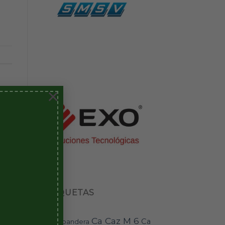
×
ETIQUETAS
Ca Caz M 6
Ca
bandera
BAI-11