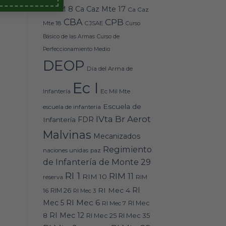
Caz M 8
Ca Caz Mte 17
Ca Caz
CBA
CPB
Mte 18
CJSAE
Curso
Básico de las Armas
Curso de
Perfeccionamiento Medio
DEOP
Día del Arma de
Ec I
Ec Mil Mte
Infantería
Escuela de
escuela de infanteria
IVta Br Aerot
FDR
Infantería
Malvinas
Mecanizados
Regimiento
naciones unidas
paz
de Infantería de Monte 29
RI 1
RIM 11
RIM 10
RIM
reserva
RI
RI Mec 4
16
RIM 26
RI Mec 3
RI Mec 6
Mec 5
RI Mec 7
RI Mec
RI Mec 12
RI Mec 35
8
RI Mec 25