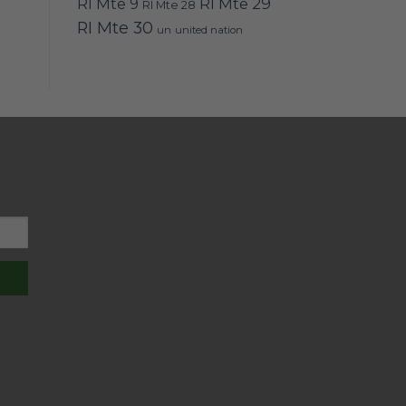
RI Mte 9
RI Mte 29
RI Mte 28
RI Mte 30
un
united nation