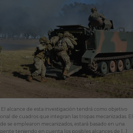
l alcance de esta investigación tendrá como objetivo
sonal de cuadros que integran las tropas mecanizadas. El
nde se emplearon mecanizados, estará basado en una
igente teniendo en cuenta los posibles alcances de […]