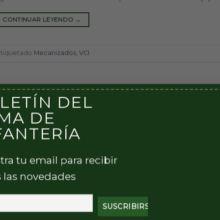
CONTINUAR LEYENDO
→
Etiquetado
Mecanizados
,
VCI
LETÍN DEL
MA DE
FANTERÍA
tra tu email para recibir
 las novedades