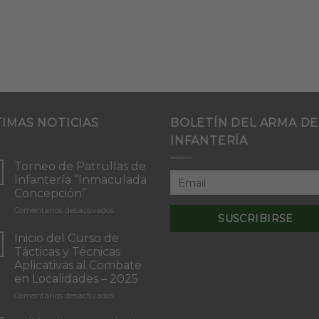
TIMAS NOTICIAS
BOLETÍN DEL ARMA DE
INFANTERÍA
Torneo de Patrullas de
Infantería “Inmaculada
Concepción”
en
Comentarios desactivados
Torneo
de
Inicio del Curso de
Patrullas
Tácticas y Técnicas
de
Aplicativas al Combate
Infantería
en Localidades – 2025
“Inmaculada
Concepción”
en
Comentarios desactivados
Inicio