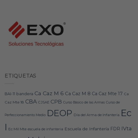
ETIQUETAS
Ca Caz M 6
Ca Caz M 8
Ca Caz Mte 17
bandera
BAI-11
Ca
CBA
CPB
Caz Mte 18
CJSAE
Curso Básico de las Armas
Curso de
Ec
DEOP
Día del Arma de Infantería
Perfeccionamiento Medio
I
IVta
FDR
Escuela de Infantería
Ec Mil Mte
escuela de infanteria