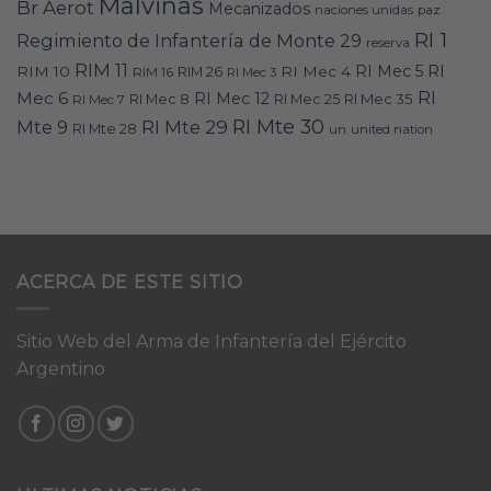
Malvinas
Br Aerot
Mecanizados
naciones unidas
paz
RI 1
Regimiento de Infantería de Monte 29
reserva
RIM 11
RI
RI Mec 5
RIM 10
RI Mec 4
RIM 16
RIM 26
RI Mec 3
RI
Mec 6
RI Mec 12
RI Mec 35
RI Mec 7
RI Mec 8
RI Mec 25
RI Mte 30
Mte 9
RI Mte 29
RI Mte 28
un
united nation
ACERCA DE ESTE SITIO
Sitio Web del Arma de Infantería del Ejército
Argentino