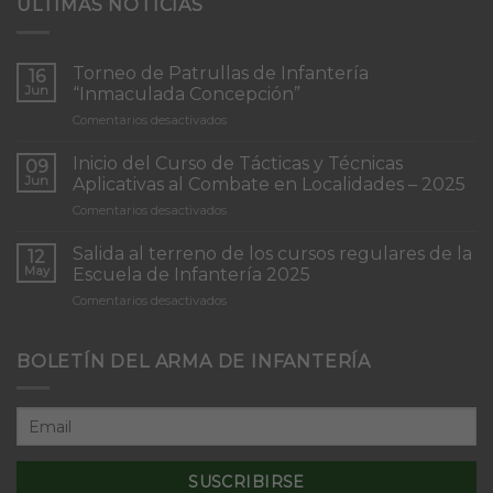
ULTIMAS NOTICIAS
Torneo de Patrullas de Infantería
16
Jun
“Inmaculada Concepción”
en
Comentarios desactivados
Torneo
de
Inicio del Curso de Tácticas y Técnicas
09
Patrullas
Jun
Aplicativas al Combate en Localidades – 2025
de
en
Comentarios desactivados
Infantería
Inicio
“Inmaculada
del
Concepción”
Salida al terreno de los cursos regulares de la
12
Curso
May
Escuela de Infantería 2025
de
en
Comentarios desactivados
Tácticas
Salida
y
al
Técnicas
terreno
BOLETÍN DEL ARMA DE INFANTERÍA
Aplicativas
de
al
los
Combate
cursos
en
regulares
Localidades
de
–
la
2025
Escuela