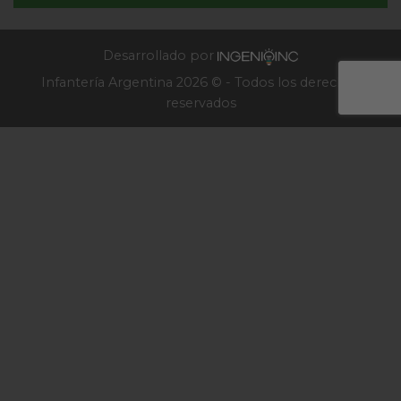
de
Infantería
2025
Desarrollado por
Infantería Argentina 2026 © - Todos los derechos
reservados