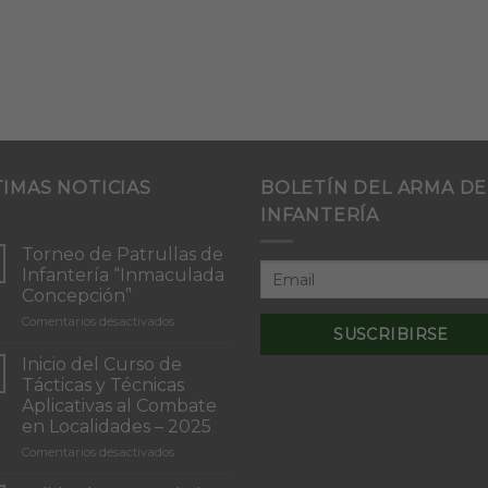
TIMAS NOTICIAS
BOLETÍN DEL ARMA DE
INFANTERÍA
Torneo de Patrullas de
Infantería “Inmaculada
Concepción”
en
Comentarios desactivados
Torneo
de
Inicio del Curso de
Patrullas
Tácticas y Técnicas
de
Aplicativas al Combate
Infantería
en Localidades – 2025
“Inmaculada
Concepción”
en
Comentarios desactivados
Inicio