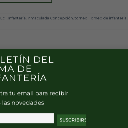
,
Ec I
,
Infantería
,
Inmaculada Concepción
,
torneo
,
Torneo de infantería
,
LETÍN DEL
MA DE
FANTERÍA
tra tu email para recibir
 las novedades