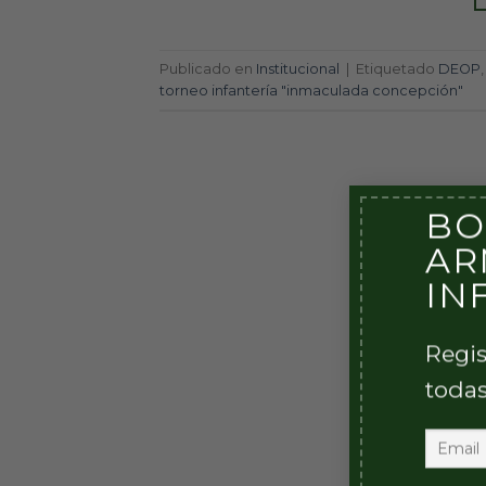
Publicado en
Institucional
|
Etiquetado
DEOP
torneo infantería "inmaculada concepción"
BO
AR
IN
Regis
todas