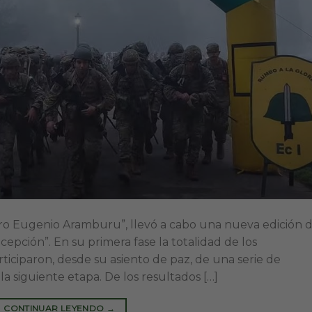
dro Eugenio Aramburu”, llevó a cabo una nueva edición d
pción”. En su primera fase la totalidad de los
ticiparon, desde su asiento de paz, de una serie de
la siguiente etapa. De los resultados […]
CONTINUAR LEYENDO
→