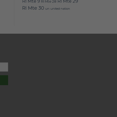
RI Mte 9
RI Mte 29
RI Mte 28
RI Mte 30
un
united nation