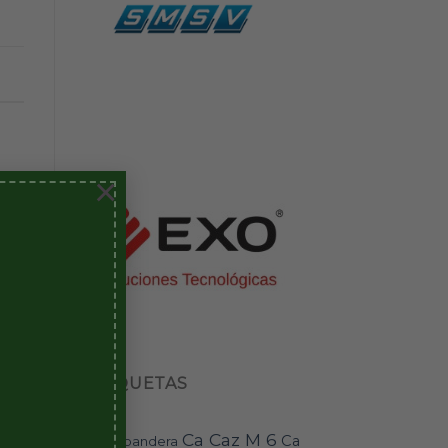
×
ETIQUETAS
Ca Caz M 6
Ca
bandera
BAI-11