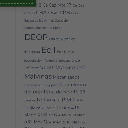
Caz M 8
Ca Caz Mte 17
Ca Caz
CBA
CPB
Mte 18
CJSAE
Curso
Básico de las Armas
Curso de
Perfeccionamiento Medio
DEOP
Día del Arma de
Ec I
Ec Mil Mte
Infantería
Escuela de
escuela de infanteria
IVta Br Aerot
FDR
Infantería
Malvinas
Mecanizados
Regimiento
naciones unidas
paz
de Infantería de Monte 29
RI 1
RIM 11
RIM 10
RIM
reserva
RI
RI Mec 4
16
RIM 26
RI Mec 3
RI Mec 6
Mec 5
RI Mec 7
RI Mec
RI Mec 12
RI Mec 35
8
RI Mec 25