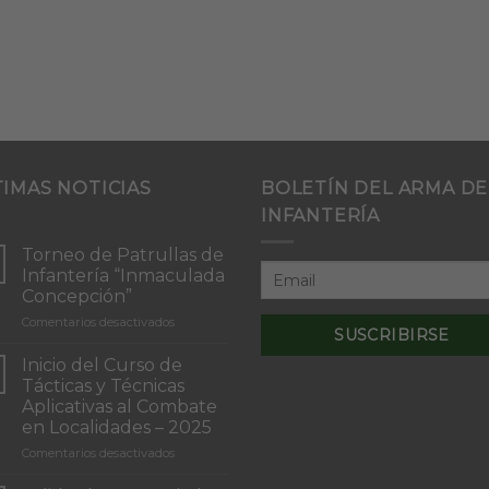
TIMAS NOTICIAS
BOLETÍN DEL ARMA DE
INFANTERÍA
Torneo de Patrullas de
Infantería “Inmaculada
Concepción”
en
Comentarios desactivados
Torneo
de
Inicio del Curso de
Patrullas
Tácticas y Técnicas
de
Aplicativas al Combate
Infantería
en Localidades – 2025
“Inmaculada
Concepción”
en
Comentarios desactivados
Inicio