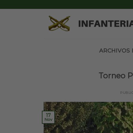
Skip
to
content
ARCHIVOS 
Torneo P
PUBLI
17
Nov