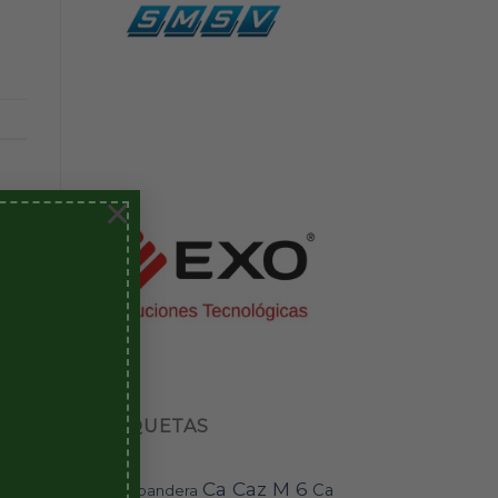
×
ETIQUETAS
Ca Caz M 6
Ca
bandera
BAI-11