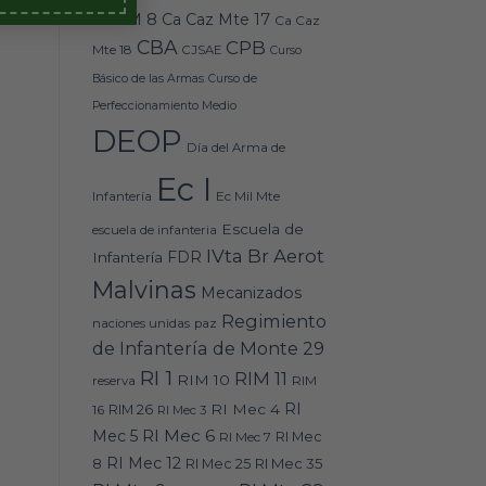
Caz M 8
Ca Caz Mte 17
Ca Caz
CBA
CPB
Mte 18
CJSAE
Curso
Básico de las Armas
Curso de
Perfeccionamiento Medio
DEOP
Día del Arma de
Ec I
Ec Mil Mte
Infantería
Escuela de
escuela de infanteria
IVta Br Aerot
FDR
Infantería
Malvinas
Mecanizados
Regimiento
naciones unidas
paz
de Infantería de Monte 29
RI 1
RIM 11
RIM 10
RIM
reserva
RI
RI Mec 4
16
RIM 26
RI Mec 3
RI Mec 6
Mec 5
RI Mec 7
RI Mec
RI Mec 12
RI Mec 35
8
RI Mec 25