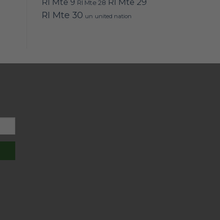
RI Mte 9
RI Mte 29
RI Mte 28
RI Mte 30
un
united nation