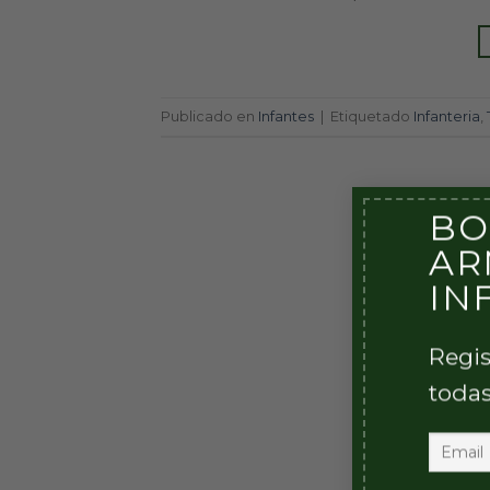
Publicado en
Infantes
|
Etiquetado
Infanteria
,
BO
AR
IN
Regis
todas