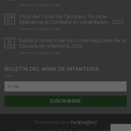
en
Comentarios desactivados
Torneo
de
Inicio del Curso de Tácticas y Técnicas
09
Patrullas
Jun
Aplicativas al Combate en Localidades – 2025
de
en
Comentarios desactivados
Infantería
Inicio
“Inmaculada
del
Concepción”
Salida al terreno de los cursos regulares de la
12
Curso
May
Escuela de Infantería 2025
de
en
Comentarios desactivados
Tácticas
Salida
y
al
Técnicas
terreno
BOLETÍN DEL ARMA DE INFANTERÍA
Aplicativas
de
al
los
Combate
cursos
en
regulares
Localidades
de
–
la
2025
Escuela
de
Infantería
2025
Desarrollado por