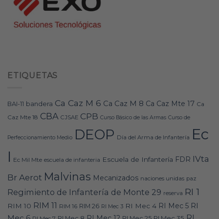
ETIQUETAS
Ca Caz M 6
Ca Caz M 8
Ca Caz Mte 17
bandera
BAI-11
Ca
CBA
CPB
Caz Mte 18
CJSAE
Curso Básico de las Armas
Curso de
Ec
DEOP
Día del Arma de Infantería
Perfeccionamiento Medio
I
IVta
FDR
Escuela de Infantería
Ec Mil Mte
escuela de infanteria
Malvinas
Br Aerot
Mecanizados
naciones unidas
paz
RI 1
Regimiento de Infantería de Monte 29
reserva
RIM 11
RI
RI Mec 5
RIM 10
RI Mec 4
RIM 16
RIM 26
RI Mec 3
RI
Mec 6
RI Mec 12
RI Mec 35
RI Mec 7
RI Mec 8
RI Mec 25