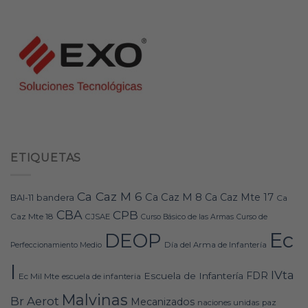
ETIQUETAS
Ca Caz M 6
Ca Caz M 8
Ca Caz Mte 17
bandera
BAI-11
Ca
CBA
CPB
Caz Mte 18
CJSAE
Curso Básico de las Armas
Curso de
Ec
DEOP
Día del Arma de Infantería
Perfeccionamiento Medio
I
IVta
FDR
Escuela de Infantería
Ec Mil Mte
escuela de infanteria
Malvinas
Br Aerot
Mecanizados
naciones unidas
paz