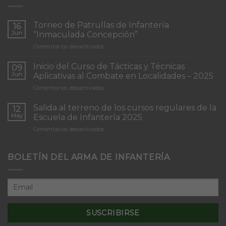
Torneo de Patrullas de Infantería
16
Jun
“Inmaculada Concepción”
en
Comentarios desactivados
Torneo
de
Inicio del Curso de Tácticas y Técnicas
09
Patrullas
Jun
Aplicativas al Combate en Localidades – 2025
de
en
Comentarios desactivados
Infantería
Inicio
“Inmaculada
del
Concepción”
Salida al terreno de los cursos regulares de la
12
Curso
May
Escuela de Infantería 2025
de
en
Comentarios desactivados
Tácticas
Salida
y
al
Técnicas
terreno
BOLETÍN DEL ARMA DE INFANTERÍA
Aplicativas
de
al
los
Combate
cursos
en
regulares
Localidades
de
–
la
2025
Escuela
de