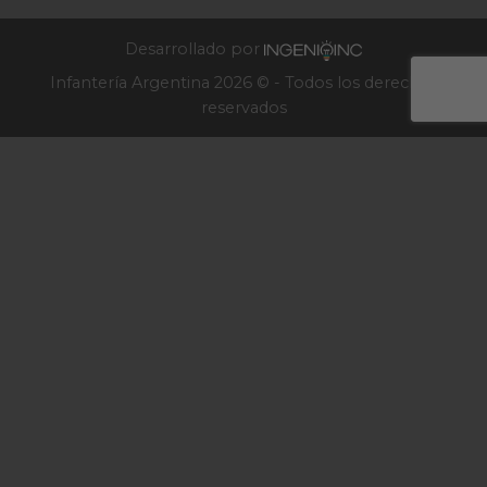
Infantería
2025
Desarrollado por
Infantería Argentina 2026 © - Todos los derechos
reservados