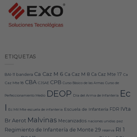
ETIQUETAS
Ca Caz M 6
Ca Caz M 8
Ca Caz Mte 17
bandera
BAI-11
Ca
CBA
CPB
Caz Mte 18
CJSAE
Curso Básico de las Armas
Curso de
Ec
DEOP
Día del Arma de Infantería
Perfeccionamiento Medio
I
IVta
FDR
Escuela de Infantería
Ec Mil Mte
escuela de infanteria
Malvinas
Br Aerot
Mecanizados
naciones unidas
paz
RI 1
Regimiento de Infantería de Monte 29
reserva