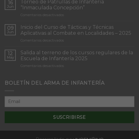
Torneo de Patrullas de Infantería
16
Jun
“Inmaculada Concepción”
en
Comentarios desactivados
Torneo
de
Inicio del Curso de Tácticas y Técnicas
09
Patrullas
Jun
Aplicativas al Combate en Localidades – 2025
de
en
Comentarios desactivados
Infantería
Inicio
“Inmaculada
del
Concepción”
Salida al terreno de los cursos regulares de la
12
Curso
May
Escuela de Infantería 2025
de
en
Comentarios desactivados
Tácticas
Salida
y
al
Técnicas
terreno
BOLETÍN DEL ARMA DE INFANTERÍA
Aplicativas
de
al
los
Combate
cursos
en
regulares
Localidades
de
–
la
2025
Escuela
de
Infantería
2025