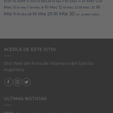
RIM 11
RI
RI Mec 5
RIM 10
RI Mec 4
RIM 16
RIM 26
RI Mec 3
RI
Mec 6
RI Mec 12
RI Mec 35
RI Mec 7
RI Mec 8
RI Mec 25
RI Mte 30
Mte 9
RI Mte 29
RI Mte 28
un
united nation
ACERCA DE ESTE SITIO
Sitio Web del Arma de Infantería del Ejército
Argentino
ULTIMAS NOTICIAS