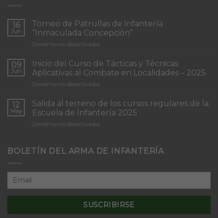
Torneo de Patrullas de Infantería
16
Jun
“Inmaculada Concepción”
en
Comentarios desactivados
Torneo
de
Inicio del Curso de Tácticas y Técnicas
09
Patrullas
Jun
Aplicativas al Combate en Localidades – 2025
de
en
Comentarios desactivados
Infantería
Inicio
“Inmaculada
del
Concepción”
Salida al terreno de los cursos regulares de la
12
Curso
May
Escuela de Infantería 2025
de
en
Comentarios desactivados
Tácticas
Salida
y
al
Técnicas
terreno
BOLETÍN DEL ARMA DE INFANTERÍA
Aplicativas
de
al
los
Combate
cursos
en
regulares
Localidades
de
–
la
2025
Escuela
de