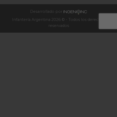
Infantería
2025
Desarrollado por
Infantería Argentina 2026 © - Todos los derechos
reservados