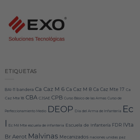
ETIQUETAS
Ca Caz M 6
Ca Caz M 8
Ca Caz Mte 17
bandera
BAI-11
Ca
CBA
CPB
Caz Mte 18
CJSAE
Curso Básico de las Armas
Curso de
Ec
DEOP
Día del Arma de Infantería
Perfeccionamiento Medio
I
IVta
FDR
Escuela de Infantería
Ec Mil Mte
escuela de infanteria
Malvinas
Br Aerot
Mecanizados
naciones unidas
paz