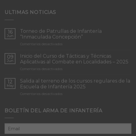
ULTIMAS NOTICIAS
Torneo de Patrullas de Infantería
16
Jun
“Inmaculada Concepción”
en
Comentarios desactivados
Torneo
de
Inicio del Curso de Tácticas y Técnicas
09
Patrullas
Jun
Aplicativas al Combate en Localidades – 2025
de
en
Comentarios desactivados
Infantería
Inicio
“Inmaculada
del
Concepción”
Salida al terreno de los cursos regulares de la
12
Curso
May
Escuela de Infantería 2025
de
en
Comentarios desactivados
Tácticas
Salida
y
al
Técnicas
terreno
BOLETÍN DEL ARMA DE INFANTERÍA
Aplicativas
de
al
los
Combate
cursos
en
regulares
Localidades
de
–