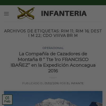
Skip
to
content
ARCHIVOS DE ETIQUETAS:
RIM 11; RIM 16; DEST
I M 22; CDO VIIIVA BR M
OPERACIONAL
La Compañía de Cazadores de
Montaña 8 “ Tte 1ro FRANCISCO
IBAÑEZ” en la Expedición Aconcagua
2016
PUBLICADO EL
01/02/2016
POR
EL INFANTE
01
Feb