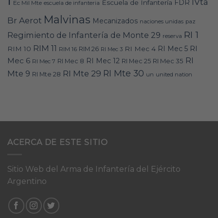
IVta
FDR
Escuela de Infantería
Ec Mil Mte
escuela de infanteria
Malvinas
Br Aerot
Mecanizados
naciones unidas
paz
RI 1
Regimiento de Infantería de Monte 29
reserva
RIM 11
RI
RI Mec 5
RIM 10
RI Mec 4
RIM 16
RIM 26
RI Mec 3
RI
Mec 6
RI Mec 12
RI Mec 35
RI Mec 7
RI Mec 8
RI Mec 25
RI Mte 30
Mte 9
RI Mte 29
RI Mte 28
un
united nation
ACERCA DE ESTE SITIO
Sitio Web del Arma de Infantería del Ejército
Argentino