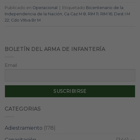
Publicado en
Operacional
|
Etiquetado
Bicentenario de la
Independencia de la Nación
,
Ca Caz M 8
,
RIM 11; RIM 16; Dest I M
22; Cdo VIIIva Br M
BOLETÍN DEL ARMA DE INFANTERÍA
Email
CATEGORIAS
Adiestramiento
(178)
Capacitación
(244)