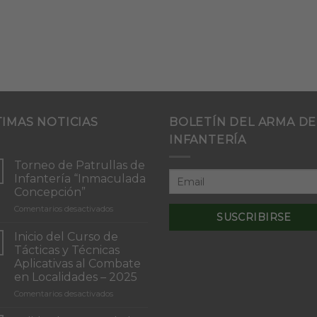
TIMAS NOTICIAS
BOLETÍN DEL ARMA DE
INFANTERÍA
Torneo de Patrullas de
Infantería “Inmaculada
Concepción”
en
Comentarios desactivados
Torneo
de
Inicio del Curso de
Patrullas
Tácticas y Técnicas
de
Aplicativas al Combate
Infantería
en Localidades – 2025
“Inmaculada
Concepción”
en
Comentarios desactivados
Inicio