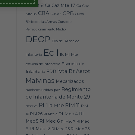
Caz M 8
Ca Caz Mte 17
Ca Caz
CBA
CPB
Mte 18
CJSAE
Curso
Básico de las Armas
Curso de
Perfeccionamiento Medio
DEOP
Día del Arma de
Ec I
Ec Mil Mte
Infantería
Escuela de
escuela de infanteria
IVta Br Aerot
FDR
Infantería
Malvinas
Mecanizados
Regimiento
naciones unidas
paz
de Infantería de Monte 29
RI 1
RIM 11
RIM 10
RIM
reserva
RI
RI Mec 4
16
RIM 26
RI Mec 3
RI Mec 6
Mec 5
RI Mec 7
RI Mec
RI Mec 12
RI Mec 35
8
RI Mec 25