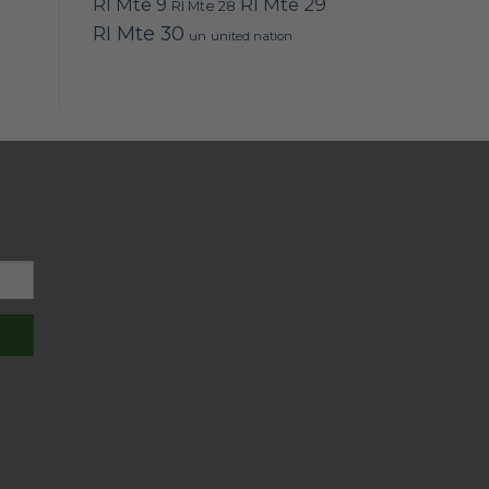
RI Mte 9
RI Mte 29
RI Mte 28
RI Mte 30
un
united nation