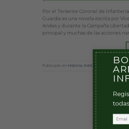
Por el Teniente Coronel de Infante
Guardia es una novela escrita por Vic
Andes y durante la Campaña Libertador
principal y muchas de las acciones nar
BO
AR
Publicado en
Historia
,
Institucional
,
Otros
|
Eti
IN
Regis
todas