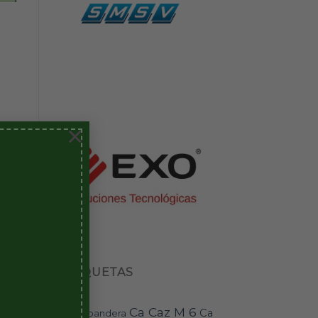
×
ETIQUETAS
Ca Caz M 6
Ca
bandera
BAI-11