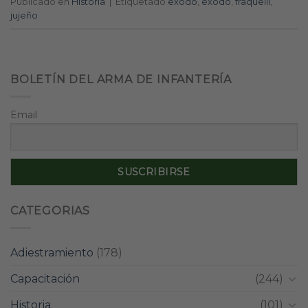
Publicado en
Historia
|
Etiquetado
exodo
,
éxodo
,
fraquelli
,
jujeño
BOLETÍN DEL ARMA DE INFANTERÍA
Email
CATEGORIAS
Adiestramiento
(178)
Capacitación
(244)
Historia
(101)