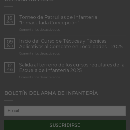
Torneo de Patrullas de Infantería
16
Jun
“Inmaculada Concepción”
en
Comentarios desactivados
Torneo
de
Inicio del Curso de Tácticas y Técnicas
09
Patrullas
Jun
Aplicativas al Combate en Localidades – 2025
de
en
Comentarios desactivados
Infantería
Inicio
“Inmaculada
del
Concepción”
Salida al terreno de los cursos regulares de la
12
Curso
May
Escuela de Infantería 2025
de
en
Comentarios desactivados
Tácticas
Salida
y
al
Técnicas
terreno
BOLETÍN DEL ARMA DE INFANTERÍA
Aplicativas
de
al
los
Combate
cursos
en
regulares
Localidades
de
–
la
2025
Escuela