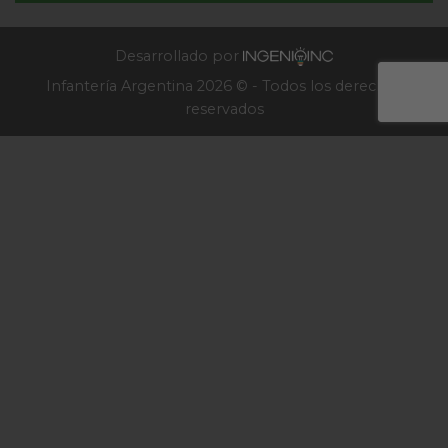
de
Infantería
2025
Desarrollado por
Infantería Argentina 2026 © - Todos los derechos
reservados