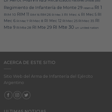
Br Aerot
Mecanizados
naciones unidas
paz
RI 1
Regimiento de Infantería de Monte 29
reserva
RIM 11
RI
RI Mec 5
RIM 10
RI Mec 4
RIM 16
RIM 26
RI Mec 3
RI
Mec 6
RI Mec 12
RI Mec 35
RI Mec 7
RI Mec 8
RI Mec 25
RI Mte 30
Mte 9
RI Mte 29
RI Mte 28
un
united nation
ACERCA DE ESTE SITIO
Sitio Web del Arma de Infantería del Ejército
Argentino
ULTIMAS NOTICIAS