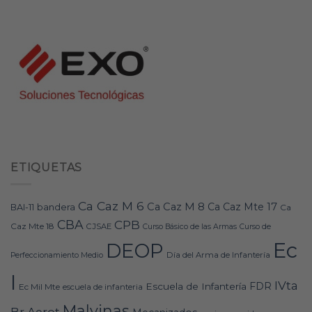
ETIQUETAS
Ca Caz M 6
Ca Caz M 8
Ca Caz Mte 17
bandera
BAI-11
Ca
CBA
CPB
Caz Mte 18
CJSAE
Curso Básico de las Armas
Curso de
Ec
DEOP
Día del Arma de Infantería
Perfeccionamiento Medio
I
IVta
FDR
Escuela de Infantería
Ec Mil Mte
escuela de infanteria
Malvinas