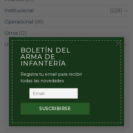
Institucional
(228)
Operacional
(98)
Otros
(12)
×
Unidades
(42)
BOLETÍN DEL
ARMA DE
INFANTERÍA
Registra tu email para recibir
todas las novedades