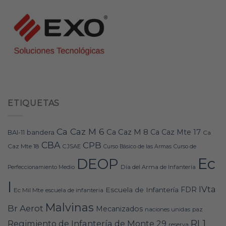
ETIQUETAS
Ca Caz M 6
Ca Caz M 8
Ca Caz Mte 17
bandera
BAI-11
Ca
CBA
CPB
Caz Mte 18
CJSAE
Curso Básico de las Armas
Curso de
Ec
DEOP
Día del Arma de Infantería
Perfeccionamiento Medio
I
IVta
FDR
Escuela de Infantería
Ec Mil Mte
escuela de infanteria
Malvinas
Br Aerot
Mecanizados
naciones unidas
paz
RI 1
Regimiento de Infantería de Monte 29
reserva