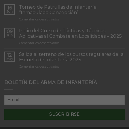
Torneo de Patrullas de Infantería
16
Jun
“Inmaculada Concepción”
en
Comentarios desactivados
Torneo
de
Inicio del Curso de Tácticas y Técnicas
09
Patrullas
Jun
Aplicativas al Combate en Localidades – 2025
de
en
Comentarios desactivados
Infantería
Inicio
“Inmaculada
del
Concepción”
Salida al terreno de los cursos regulares de la
12
Curso
May
Escuela de Infantería 2025
de
en
Comentarios desactivados
Tácticas
Salida
y
al
Técnicas
terreno
BOLETÍN DEL ARMA DE INFANTERÍA
Aplicativas
de
al
los
Combate
cursos
en
regulares
Localidades
de
–
la
2025
Escuela
de
Infantería