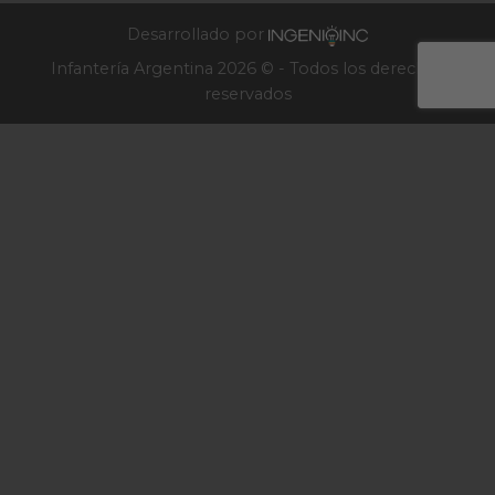
2025
Desarrollado por
Infantería Argentina 2026 © - Todos los derechos
reservados