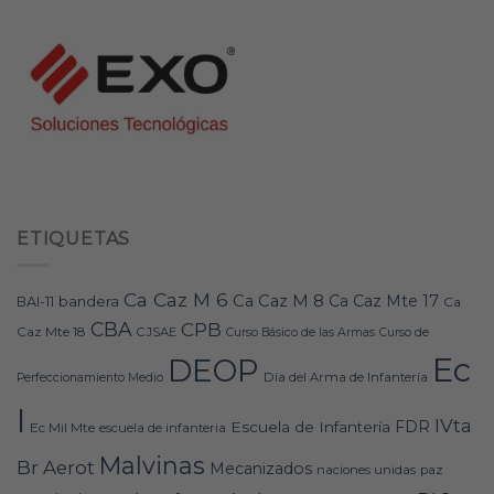
ETIQUETAS
Ca Caz M 6
Ca Caz M 8
Ca Caz Mte 17
bandera
BAI-11
Ca
CBA
CPB
Caz Mte 18
CJSAE
Curso Básico de las Armas
Curso de
Ec
DEOP
Día del Arma de Infantería
Perfeccionamiento Medio
I
IVta
FDR
Escuela de Infantería
Ec Mil Mte
escuela de infanteria
Malvinas
Br Aerot
Mecanizados
naciones unidas
paz