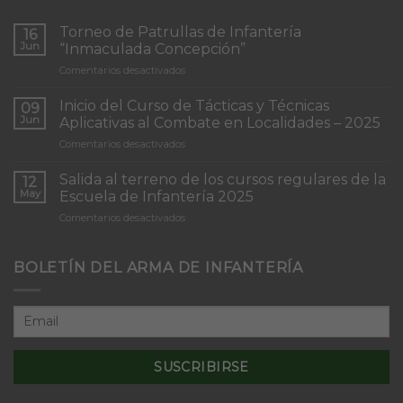
Torneo de Patrullas de Infantería
16
Jun
“Inmaculada Concepción”
en
Comentarios desactivados
Torneo
de
Inicio del Curso de Tácticas y Técnicas
09
Patrullas
Jun
Aplicativas al Combate en Localidades – 2025
de
en
Comentarios desactivados
Infantería
Inicio
“Inmaculada
del
Concepción”
Salida al terreno de los cursos regulares de la
12
Curso
May
Escuela de Infantería 2025
de
en
Comentarios desactivados
Tácticas
Salida
y
al
Técnicas
terreno
BOLETÍN DEL ARMA DE INFANTERÍA
Aplicativas
de
al
los
Combate
cursos
en
regulares
Localidades
de
–
la
2025
Escuela
de
Infantería