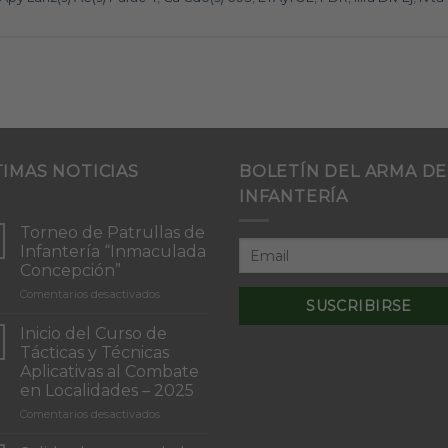
TIMAS NOTICIAS
BOLETÍN DEL ARMA DE
INFANTERÍA
Torneo de Patrullas de
Infantería “Inmaculada
Concepción”
en
Comentarios desactivados
Torneo
de
Inicio del Curso de
Patrullas
Tácticas y Técnicas
de
Aplicativas al Combate
Infantería
en Localidades – 2025
“Inmaculada
Concepción”
en
Comentarios desactivados
Inicio
del