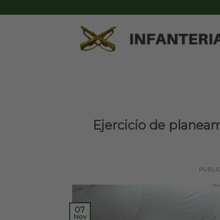
Skip
to
content
Ejercicio de planeam
PUBLI
07
Nov