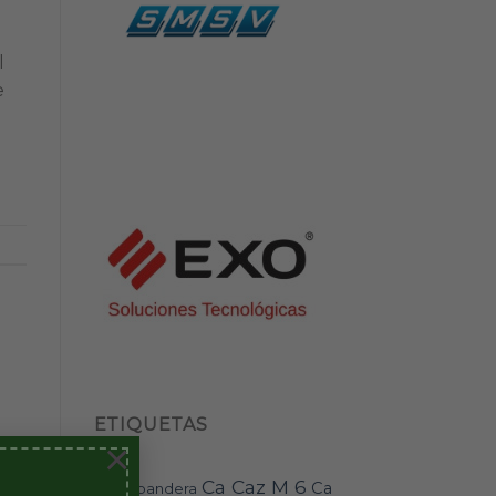
l
e
ETIQUETAS
×
Ca Caz M 6
Ca
bandera
BAI-11