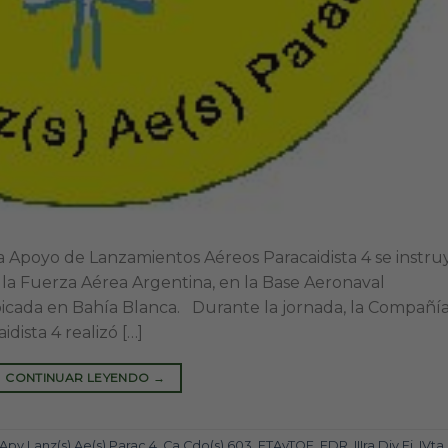
a Apoyo de Lanzamientos Aéreos Paracaidista 4 se instru
e la Fuerza Aérea Argentina, en la Base Aeronaval
cada en Bahía Blanca. Durante la jornada, la Compañí
ista 4 realizó […]
CONTINUAR LEYENDO
→
Apy Lanz(s) Ae(s) Parac 4
,
Ca Cdo(s) 603
,
ETAyTOE
,
FDR
,
IIIra Div Ej
,
IVta