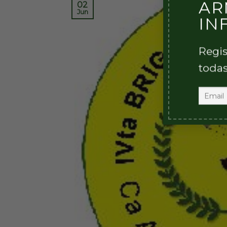
AR
02
Jun
IN
Regis
todas