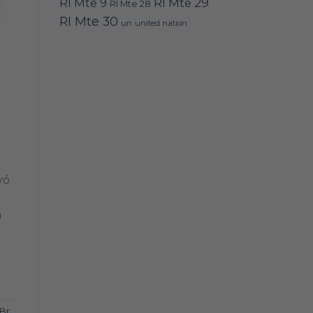
RI Mte 9
RI Mte 29
RI Mte 28
RI Mte 30
un
united nation
yó
a
 Br