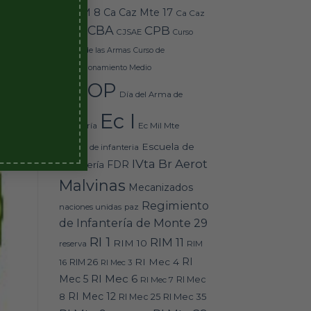
Caz M 8
Ca Caz Mte 17
Ca Caz
CBA
CPB
Mte 18
CJSAE
Curso
Básico de las Armas
Curso de
Perfeccionamiento Medio
DEOP
Día del Arma de
Ec I
Ec Mil Mte
Infantería
Escuela de
escuela de infanteria
IVta Br Aerot
FDR
Infantería
Malvinas
Mecanizados
Regimiento
naciones unidas
paz
de Infantería de Monte 29
RI 1
RIM 11
RIM 10
RIM
reserva
RI
RI Mec 4
16
RIM 26
RI Mec 3
RI Mec 6
Mec 5
RI Mec 7
RI Mec
RI Mec 12
RI Mec 35
8
RI Mec 25