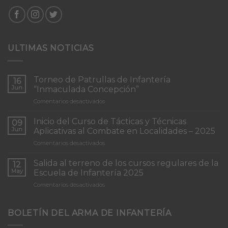
ULTIMAS NOTICIAS
Torneo de Patrullas de Infantería
16
Jun
“Inmaculada Concepción”
en
Comentarios desactivados
Torneo
de
Inicio del Curso de Tácticas y Técnicas
09
Patrullas
Jun
Aplicativas al Combate en Localidades – 2025
de
en
Comentarios desactivados
Infantería
Inicio
“Inmaculada
del
Concepción”
Salida al terreno de los cursos regulares de la
12
Curso
May
Escuela de Infantería 2025
de
en
Comentarios desactivados
Tácticas
Salida
y
al
Técnicas
terreno
BOLETÍN DEL ARMA DE INFANTERÍA
Aplicativas
de
al
los