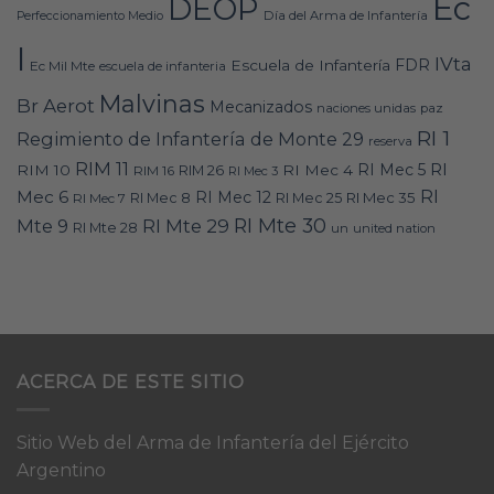
Ec
DEOP
Día del Arma de Infantería
Perfeccionamiento Medio
I
IVta
FDR
Escuela de Infantería
Ec Mil Mte
escuela de infanteria
Malvinas
Br Aerot
Mecanizados
naciones unidas
paz
RI 1
Regimiento de Infantería de Monte 29
reserva
RIM 11
RI
RI Mec 5
RIM 10
RI Mec 4
RIM 16
RIM 26
RI Mec 3
RI
Mec 6
RI Mec 12
RI Mec 35
RI Mec 7
RI Mec 8
RI Mec 25
RI Mte 30
Mte 9
RI Mte 29
RI Mte 28
un
united nation
ACERCA DE ESTE SITIO
Sitio Web del Arma de Infantería del Ejército
Argentino