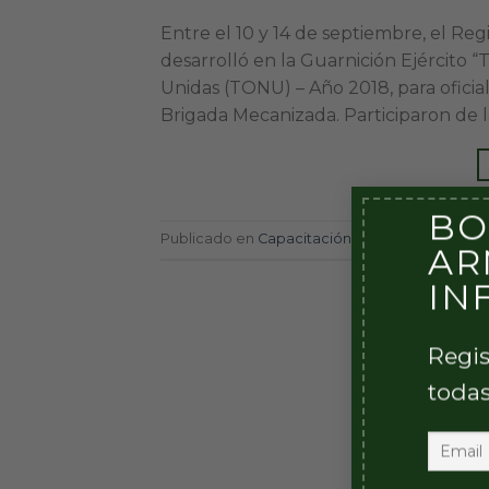
Entre el 10 y 14 de septiembre, el R
desarrolló en la Guarnición Ejército 
Unidas (TONU) – Año 2018, para oficia
Brigada Mecanizada. Participaron de la
BO
Publicado en
Capacitación
,
Cursillos
|
Etique
AR
IN
Regis
todas