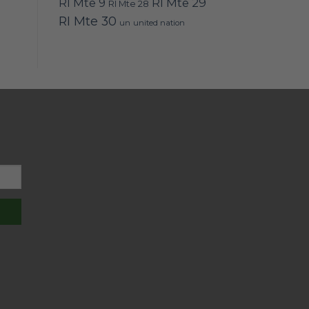
RI Mte 9
RI Mte 29
RI Mte 28
RI Mte 30
un
united nation