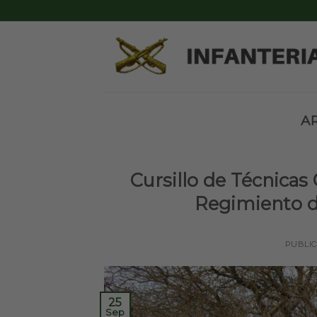
Skip
to
content
A
Cursillo de Técnicas
Regimiento de
PUBLI
25
Sep