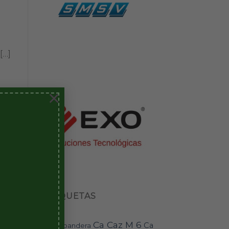
[…]
×
ETIQUETAS
Ca Caz M 6
Ca
bandera
BAI-11