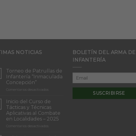
TIMAS NOTICIAS
BOLETÍN DEL ARMA DE
INFANTERÍA
Torneo de Patrullas de
Infantería “Inmaculada
Concepción”
en
Comentarios desactivados
Torneo
de
Inicio del Curso de
Patrullas
Tácticas y Técnicas
de
Aplicativas al Combate
Infantería
en Localidades – 2025
“Inmaculada
Concepción”
en
Comentarios desactivados
Inicio