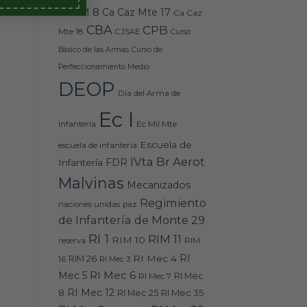
Caz M 8
Ca Caz Mte 17
Ca Caz
CBA
CPB
Mte 18
CJSAE
Curso
Básico de las Armas
Curso de
Perfeccionamiento Medio
DEOP
Día del Arma de
Ec I
Ec Mil Mte
Infantería
Escuela de
escuela de infanteria
IVta Br Aerot
FDR
Infantería
Malvinas
Mecanizados
Regimiento
naciones unidas
paz
de Infantería de Monte 29
RI 1
RIM 11
RIM 10
RIM
reserva
RI
RI Mec 4
16
RIM 26
RI Mec 3
RI Mec 6
Mec 5
RI Mec 7
RI Mec
RI Mec 12
RI Mec 35
8
RI Mec 25