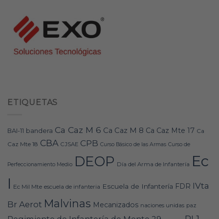
ETIQUETAS
Ca Caz M 6
Ca Caz M 8
Ca Caz Mte 17
bandera
BAI-11
Ca
CBA
CPB
Caz Mte 18
CJSAE
Curso Básico de las Armas
Curso de
Ec
DEOP
Día del Arma de Infantería
Perfeccionamiento Medio
I
IVta
FDR
Escuela de Infantería
Ec Mil Mte
escuela de infanteria
Malvinas
Br Aerot
Mecanizados
naciones unidas
paz
RI 1
Regimiento de Infantería de Monte 29