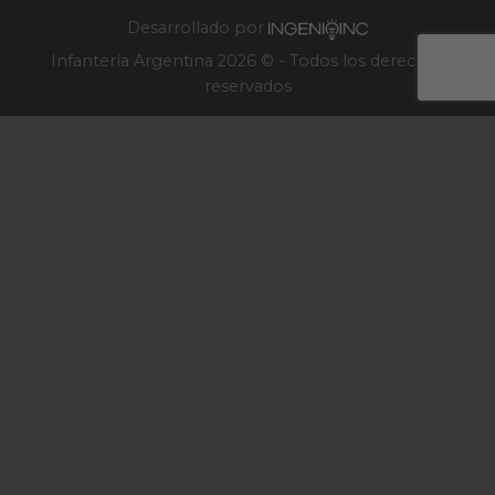
2025
Desarrollado por
Infantería Argentina 2026 © - Todos los derechos
reservados