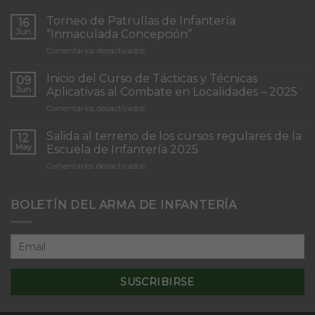
Torneo de Patrullas de Infantería
16
Jun
“Inmaculada Concepción”
en
Comentarios desactivados
Torneo
de
Inicio del Curso de Tácticas y Técnicas
09
Patrullas
Jun
Aplicativas al Combate en Localidades – 2025
de
en
Comentarios desactivados
Infantería
Inicio
“Inmaculada
del
Concepción”
Salida al terreno de los cursos regulares de la
12
Curso
May
Escuela de Infantería 2025
de
en
Comentarios desactivados
Tácticas
Salida
y
al
Técnicas
terreno
BOLETÍN DEL ARMA DE INFANTERÍA
Aplicativas
de
al
los
Combate
cursos
en
regulares
Localidades
de
–
la
2025
Escuela
de
Infantería