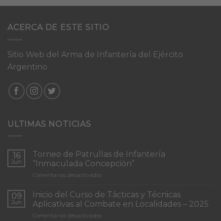
ACERCA DE ESTE SITIO
Sitio Web del Arma de Infantería del Ejército
Argentino
ULTIMAS NOTICIAS
Torneo de Patrullas de Infantería
16
Jun
“Inmaculada Concepción”
en
Comentarios desactivados
Torneo
de
Inicio del Curso de Tácticas y Técnicas
09
Patrullas
Jun
Aplicativas al Combate en Localidades – 2025
de
en
Comentarios desactivados
Infantería