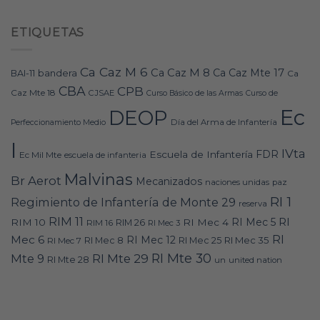
ETIQUETAS
Ca Caz M 6
Ca Caz M 8
Ca Caz Mte 17
bandera
BAI-11
Ca
CBA
CPB
Caz Mte 18
CJSAE
Curso Básico de las Armas
Curso de
Ec
DEOP
Día del Arma de Infantería
Perfeccionamiento Medio
I
IVta
FDR
Escuela de Infantería
Ec Mil Mte
escuela de infanteria
Malvinas
Br Aerot
Mecanizados
naciones unidas
paz
RI 1
Regimiento de Infantería de Monte 29
reserva
RIM 11
RI
RI Mec 5
RIM 10
RI Mec 4
RIM 16
RIM 26
RI Mec 3
RI
Mec 6
RI Mec 12
RI Mec 35
RI Mec 7
RI Mec 8
RI Mec 25
RI Mte 30
Mte 9
RI Mte 29
RI Mte 28
un
united nation