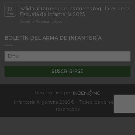
Inicio
“Inmaculada
del
Concepción”
Salida al terreno de los cursos regulares de la
12
Curso
May
Escuela de Infantería 2025
de
en
Comentarios desactivados
Tácticas
Salida
y
al
Técnicas
terreno
BOLETÍN DEL ARMA DE INFANTERÍA
Aplicativas
de
al
los
Combate
cursos
en
regulares
Localidades
de
–
la
2025
Escuela
de
Infantería
2025
Desarrollado por
Infantería Argentina 2026 © - Todos los derechos
reservados